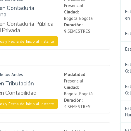
Presencial
en Contaduría
Est
Ciudad:
onal
en
Bogota, Bogotá
en Contaduría Pública
Duración:
l Privada
9 SEMESTRES
Es
os y Fecha de Inicio al Instante
Est
Est
Co
de los Andes
Modalidad:
Presencial
en Tributación
Est
Ciudad:
en Contabilidad
Co
Bogota, Bogotá
Duración:
os y Fecha de Inicio al Instante
4 SEMESTRES
Est
Hu
Est