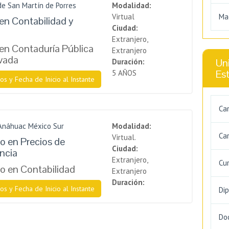
de San Martín de Porres
Modalidad:
Virtual
Ma
en Contabilidad y
Ciudad:
Extranjero,
en Contaduría Pública
Extranjero
ivada
Uni
Duración:
Es
5 AÑOS
os y Fecha de Inicio al Instante
Ca
 Anáhuac México Sur
Modalidad:
Car
Virtual.
 en Precios de
Ciudad:
ncia
Extranjero,
Cu
 en Contabilidad
Extranjero
Duración:
os y Fecha de Inicio al Instante
Di
Do