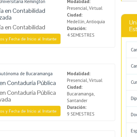
Universitaria Remington
Modalidad:
Presencial, Virtual
a en Contabilidad
Ciudad:
izada
Uni
Medellín, Antioquia
a en Contabilidad
Es
Duración:
4 SEMESTRES
os y Fecha de Inicio al Instante
Ca
Car
 Autónoma de Bucaramanga
Modalidad:
Presencial, Virtual
en Contaduría Pública
Cu
Ciudad:
en Contaduría Pública
Bucaramanga,
ivada
Di
Santander
Duración:
os y Fecha de Inicio al Instante
9 SEMESTRES
Do
Es