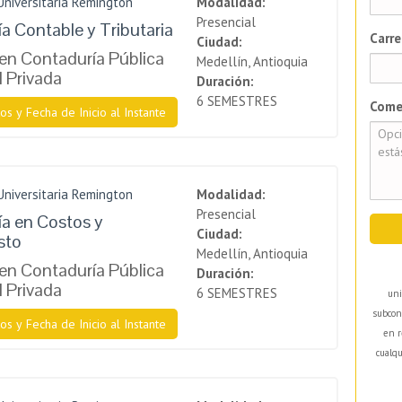
Universitaria Remington
Modalidad:
Presencial
a Contable y Tributaria
Carre
Ciudad:
en Contaduría Pública
Medellín, Antioquia
l Privada
Duración:
6 SEMESTRES
Come
os y Fecha de Inicio al Instante
Universitaria Remington
Modalidad:
Presencial
a en Costos y
Ciudad:
sto
Medellín, Antioquia
en Contaduría Pública
Duración:
l Privada
6 SEMESTRES
uni
subcon
os y Fecha de Inicio al Instante
en r
cualqu