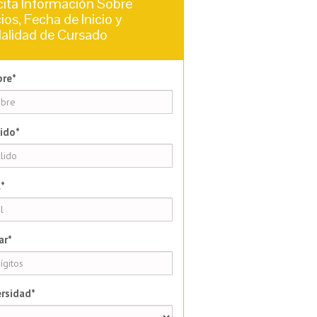
cita Información Sobre
ios, Fecha de Inicio y
alidad de Cursado
re*
ido*
*
ar*
rsidad*