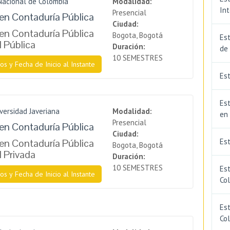
Nacional de Colombia
Modalidad:
In
Presencial
en Contaduría Pública
Ciudad:
en Contaduría Pública
Bogota, Bogotá
Est
l Pública
Duración:
de
10 SEMESTRES
os y Fecha de Inicio al Instante
Est
Est
iversidad Javeriana
Modalidad:
en
Presencial
en Contaduría Pública
Ciudad:
en Contaduría Pública
Es
Bogota, Bogotá
l Privada
Duración:
10 SEMESTRES
Es
os y Fecha de Inicio al Instante
Co
Est
Co