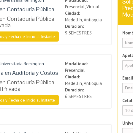
Universitaria Remington
Modalidad:
Soli
Presencial, Virtual
Prec
en Contaduría Pública
Ciudad:
Mod
en Contaduría Pública
Medellín, Antioquia
ivada
Duración:
9 SEMESTRES
Nomb
os y Fecha de Inicio al Instante
Apell
Universitaria Remington
Modalidad:
Presencial
a en Auditoría y Costos
Ciudad:
Email
en Contaduría Pública
Medellín, Antioquia
l Privada
Duración:
6 SEMESTRES
os y Fecha de Inicio al Instante
Celul
Unive