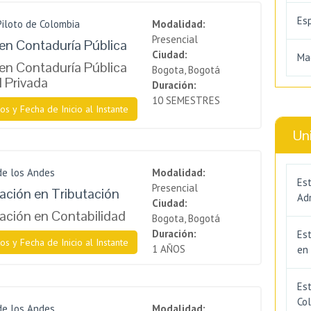
Es
Piloto de Colombia
Modalidad:
Presencial
en Contaduría Pública
Ciudad:
Ma
en Contaduría Pública
Bogota, Bogotá
l Privada
Duración:
10 SEMESTRES
os y Fecha de Inicio al Instante
Un
de los Andes
Modalidad:
Est
Presencial
zación en Tributación
Adm
Ciudad:
zación en Contabilidad
Bogota, Bogotá
Duración:
Es
os y Fecha de Inicio al Instante
1 AÑOS
en
Est
Co
de los Andes
Modalidad: