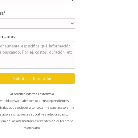
ra*
ntarios
Solicitar Información
Al solicitar informes autorizo a
versidadesvirtuales.com.co, a sus dependientes,
tratados o asociados a contactarme para asesorarme
elación a propuestas educativas relacionadas con
iera de las alternativas existentes en el territorio
colombiano.