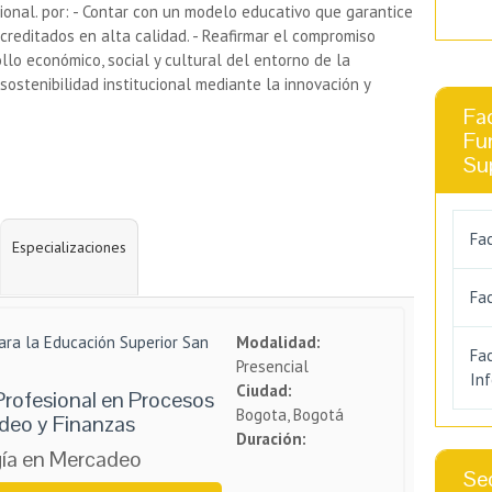
cional. por: - Contar con un modelo educativo que garantice
reditados en alta calidad. - Reafirmar el compromiso
ollo económico, social y cultural del entorno de la
 sostenibilidad institucional mediante la innovación y
Fa
Fu
Su
Fac
Especializaciones
Fac
ara la Educación Superior San
Modalidad:
Fa
Presencial
In
Ciudad:
Profesional en Procesos
Bogota, Bogotá
deo y Finanzas
Duración:
ía en Mercadeo
Se