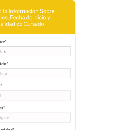
cita Información Sobre
ios, Fecha de Inicio y
alidad de Cursado
re*
ido*
*
ar*
rsidad*