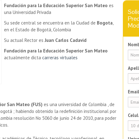
Fundación para la Educación Superior San Mateo
es
Soli
una Universidad Privada
Prec
Su sede central se encuentra en la Ciudad de
Bogota
,
Mod
en el Estado de Bogotá, Colombia
Su actual Rector es
Juan Carlos Cadavid
Nomb
Fundación para la Educación Superior San Mateo
actualmente dicta
carreras virtuales
Apell
Email
ior San Mateo (FUS)
es una universidad de Colombia , de
ogotá ; habiendo obtenido la redefinición institucional por
Celul
lombia resolución No 5060 de junio 24 de 2010, para poder
icos.
académicos de Técnico, tecnólogo y profesional, en
Unive