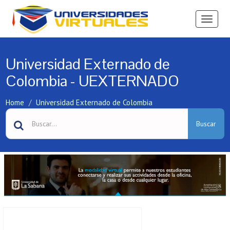
Ver
Menú
Universidad Externado de
Colombia - UEXTERNADO
Home
Universidad Externado de Colombia
Buscar