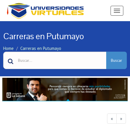
Ver
Menú
Carreras en Putumayo
Home
Carreras en Putumayo
Buscar
«
»