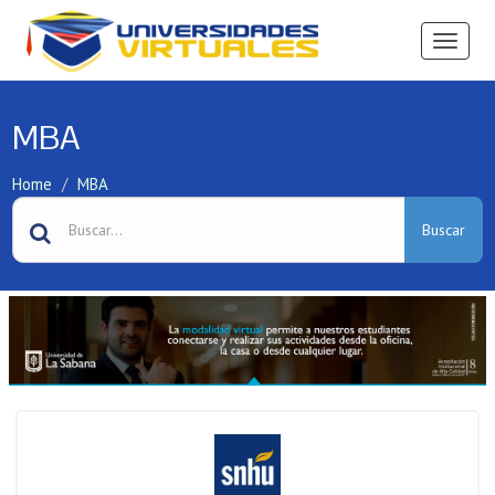
Ver
Menú
MBA
Home
MBA
Buscar