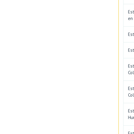
Est
en
Es
Est
Est
Co
Est
Co
Est
Hu
Est