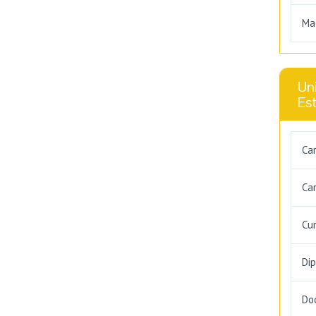
Ma
Uni
Es
Ca
Car
Cu
Di
Do