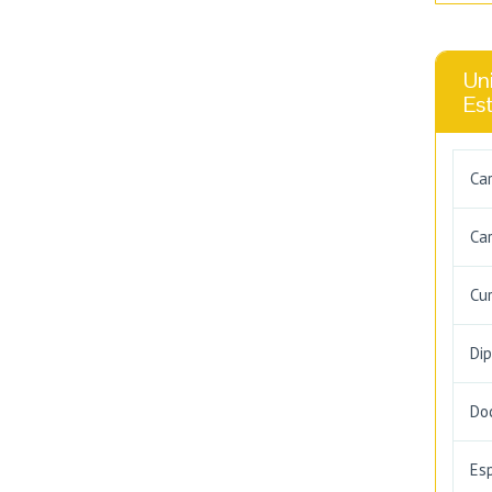
Uni
Es
Ca
Car
Cu
Di
Do
Es