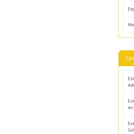
Es
Ma
Un
Est
Adm
Es
en
Est
Co