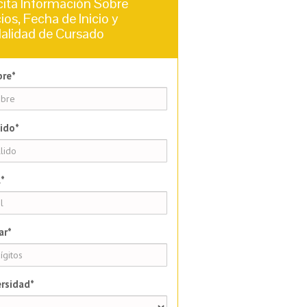
cita Información Sobre
ios, Fecha de Inicio y
alidad de Cursado
re*
ido*
*
ar*
rsidad*