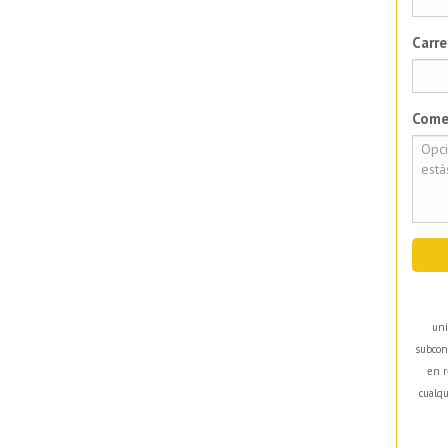
Carre
Come
uni
subcon
en r
cualqu