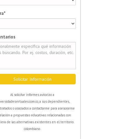
ra*
ntarios
Solicitar Información
Al solicitar informes autorizo a
versidadesvirtuales.com.co, a sus dependientes,
tratados o asociados a contactarme para asesorarme
elación a propuestas educativas relacionadas con
iera de las alternativas existentes en el territorio
colombiano.