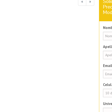
Soli
«
»
Prec
Mod
Nomb
Apell
Email
Celul
Unive