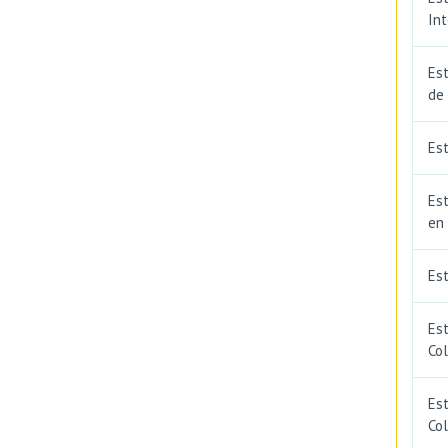
In
Est
de
Est
Est
en
Es
Es
Co
Est
Co