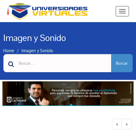
Ver
Menú
Imagen y Sonido
Home
Imagen y Sonido
Buscar
«
»