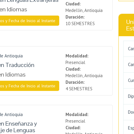
Ciudad:
en Idiomas
Medellín, Antioquia
Duración:
os y Fecha de Inicio al Instante
Uni
10 SEMESTRES
Es
Ca
de Antioquia
Modalidad:
Presencial
en Traducción
Car
Ciudad:
en Idiomas
Medellín, Antioquia
Cu
Duración:
os y Fecha de Inicio al Instante
4 SEMESTRES
Di
Do
de Antioquia
Modalidad:
Presencial
en Enseñanza y
Ciudad:
Es
je de Lenguas