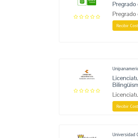
Pregrado 
Pregrado 
Recibir Cost
Unipanameri
Licenciatu
Bilingüis
Licenciat
Recibir Cost
Universidad 