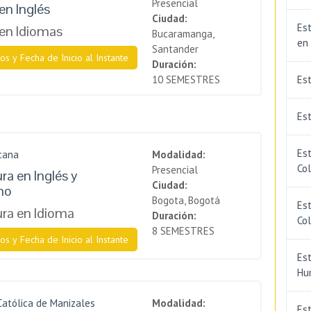
Presencial
en Inglés
Ciudad:
Est
en Idiomas
Bucaramanga,
en
Santander
os y Fecha de Inicio al Instante
Duración:
10 SEMESTRES
Es
Est
Est
cana
Modalidad:
Co
Presencial
ra en Inglés y
Ciudad:
mo
Bogota, Bogotá
Est
ura en Idioma
Duración:
Co
8 SEMESTRES
os y Fecha de Inicio al Instante
Est
Hu
Católica de Manizales
Modalidad:
Est