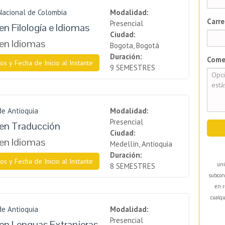
Nacional de Colombia
Modalidad:
Carre
Presencial
en Filología e Idiomas
Ciudad:
en Idiomas
Bogota, Bogotá
Duración:
Come
os y Fecha de Inicio al Instante
9 SEMESTRES
de Antioquia
Modalidad:
Presencial
 en Traducción
Ciudad:
en Idiomas
Medellín, Antioquia
Duración:
os y Fecha de Inicio al Instante
uni
8 SEMESTRES
subcon
en r
cualqu
de Antioquia
Modalidad:
Presencial
en Lenguas Extranjeras