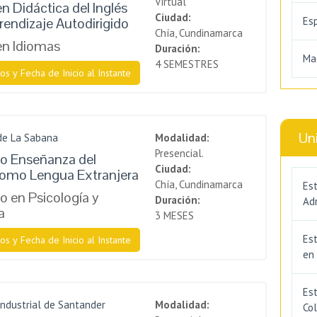
Virtual
n Didáctica del Inglés
Ciudad:
rendizaje Autodirigido
Es
Chía, Cundinamarca
en Idiomas
Duración:
Ma
4 SEMESTRES
os y Fecha de Inicio al Instante
Un
de La Sabana
Modalidad:
Presencial.
o Enseñanza del
Ciudad:
como Lengua Extranjera
Chía, Cundinamarca
Est
 en Psicología y
Duración:
Adm
a
3 MESES
Es
os y Fecha de Inicio al Instante
en
Est
Industrial de Santander
Modalidad:
Co