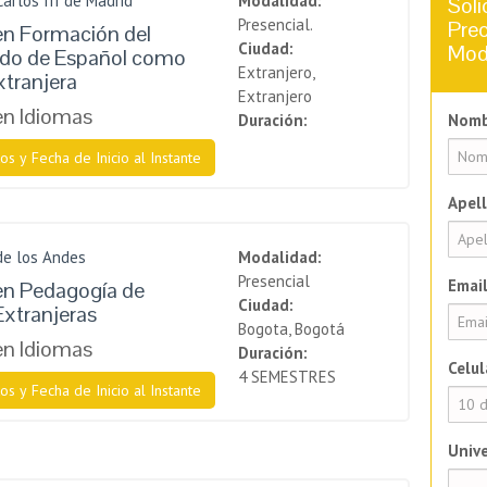
Carlos III de Madrid
Modalidad:
Soli
Presencial.
Prec
en Formación del
Ciudad:
Mod
ado de Español como
Extranjero,
tranjera
Extranjero
en Idiomas
Duración:
Nomb
os y Fecha de Inicio al Instante
Apell
de los Andes
Modalidad:
Presencial
Email
en Pedagogía de
Ciudad:
xtranjeras
Bogota, Bogotá
en Idiomas
Duración:
Celul
4 SEMESTRES
os y Fecha de Inicio al Instante
Unive