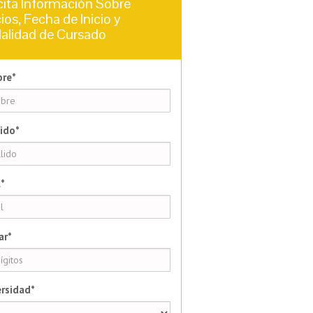
cita Información Sobre
ios, Fecha de Inicio y
alidad de Cursado
re*
ido*
*
ar*
rsidad*