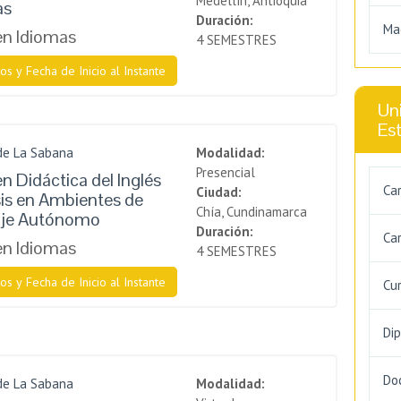
Medellín, Antioquia
as
Duración:
Ma
en Idiomas
4 SEMESTRES
os y Fecha de Inicio al Instante
Uni
Es
de La Sabana
Modalidad:
Presencial
n Didáctica del Inglés
Ca
Ciudad:
is en Ambientes de
Chía, Cundinamarca
aje Autónomo
Duración:
Car
en Idiomas
4 SEMESTRES
os y Fecha de Inicio al Instante
Cu
Di
Do
de La Sabana
Modalidad: