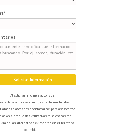
ra*
ntarios
Solicitar Información
Al solicitar informes autorizo a
versidadesvirtuales.com.co, a sus dependientes,
tratados o asociados a contactarme para asesorarme
elación a propuestas educativas relacionadas con
iera de las alternativas existentes en el territorio
colombiano.