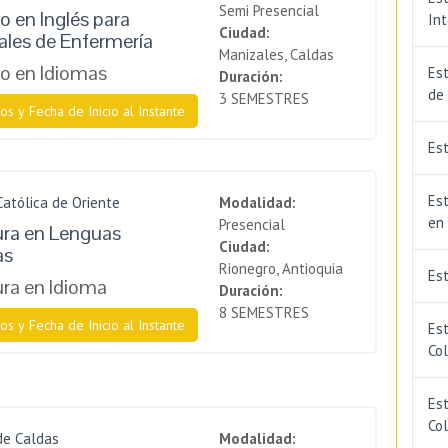
Semi Presencial
 en Inglés para
In
Ciudad:
ales de Enfermería
Manizales, Caldas
o en Idiomas
Est
Duración:
de
3 SEMESTRES
os y Fecha de Inicio al Instante
Est
Est
Católica de Oriente
Modalidad:
en
Presencial
ura en Lenguas
Ciudad:
​​
Rionegro, Antioquia
Es
ura en Idioma
Duración:
8 SEMESTRES
os y Fecha de Inicio al Instante
Es
Co
Est
Co
de Caldas
Modalidad: