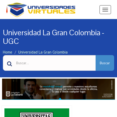
Ver
Menú
Universidad La Gran Colombia -
UGC
Home
Universidad La Gran Colombia
Buscar