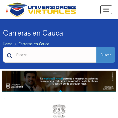
Ver
Menú
Carreras en Cauca
Home
Carreras en Cauca
Buscar