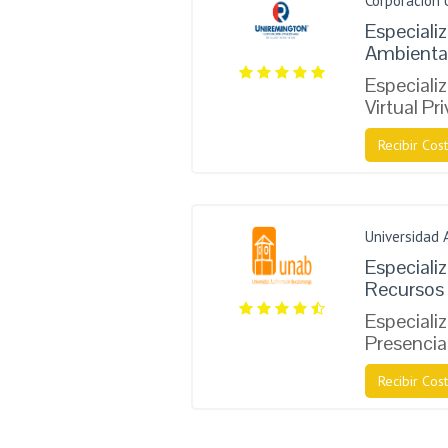
Corporación 
Especiali
Ambienta
Especiali
Virtual Pr
Recibir Cost
Universidad
Especiali
Recursos 
Especiali
Presencia
Recibir Cost