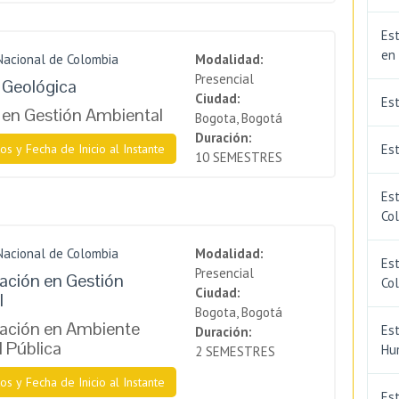
Est
en
Nacional de Colombia
Modalidad:
Presencial
a Geológica
Ciudad:
Es
a en Gestión Ambiental
Bogota, Bogotá
Duración:
os y Fecha de Inicio al Instante
Est
10 SEMESTRES
Est
Co
Nacional de Colombia
Modalidad:
Est
Presencial
zación en Gestión
Co
Ciudad:
l
Bogota, Bogotá
zación en Ambiente
Est
Duración:
l Pública
Hu
2 SEMESTRES
os y Fecha de Inicio al Instante
Est