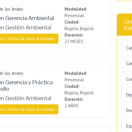
de los Andes
Modalidad:
Presencial
en Gerencia Ambiental
Uni
Ciudad:
en Gestión Ambiental
Es
Bogota, Bogotá
Duración:
os y Fecha de Inicio al Instante
22 MESES
Ca
Car
de los Andes
Modalidad:
Cu
Presencial
en Gerencia y Práctica
Ciudad:
ollo
Bogota, Bogotá
Di
en Gestión Ambiental
Duración:
2 AÑOS
os y Fecha de Inicio al Instante
Do
Es