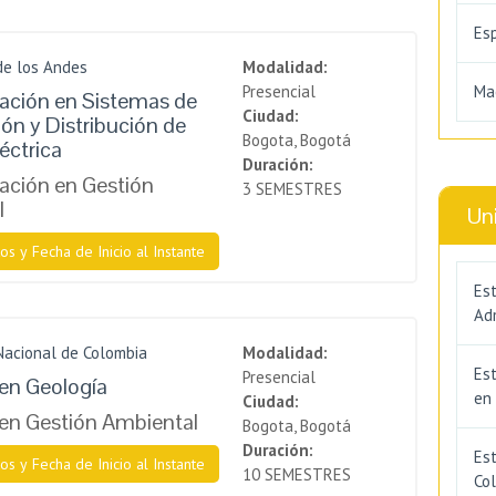
Es
de los Andes
Modalidad:
Presencial
Ma
zación en Sistemas de
Ciudad:
ón y Distribución de
Bogota, Bogotá
éctrica
Duración:
zación en Gestión
3 SEMESTRES
l
Un
os y Fecha de Inicio al Instante
Est
Adm
Nacional de Colombia
Modalidad:
Es
Presencial
en Geología
en
Ciudad:
en Gestión Ambiental
Bogota, Bogotá
Duración:
Est
os y Fecha de Inicio al Instante
10 SEMESTRES
Co