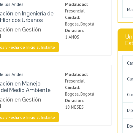
de los Andes
Modalidad:
Ma
Presencial
ación en Ingeniería de
Ciudad:
Hídricos Urbanos
Bogota, Bogotá
zación en Gestión
Duración:
l
Uni
1 AÑOS
Es
os y Fecha de Inicio al Instante
Ca
de los Andes
Modalidad:
Car
Presencial
zación en Manejo
Ciudad:
 del Medio Ambiente
Bogota, Bogotá
Cu
zación en Gestión
Duración:
l
18 MESES
Di
os y Fecha de Inicio al Instante
Do