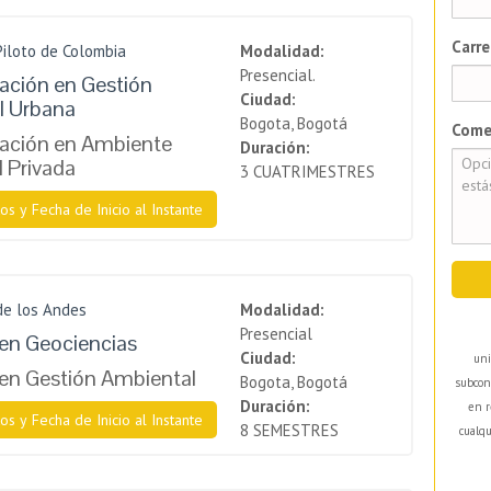
Carre
Piloto de Colombia
Modalidad:
Presencial.
zación en Gestión
Ciudad:
l Urbana
Bogota, Bogotá
Come
zación en Ambiente
Duración:
l Privada
3 CUATRIMESTRES
os y Fecha de Inicio al Instante
de los Andes
Modalidad:
Presencial
en Geociencias
Ciudad:
uni
en Gestión Ambiental
Bogota, Bogotá
subcon
Duración:
en r
os y Fecha de Inicio al Instante
8 SEMESTRES
cualqu