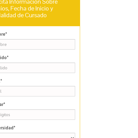
cita Información Sobre
ios, Fecha de Inicio y
alidad de Cursado
re*
ido*
*
ar*
rsidad*