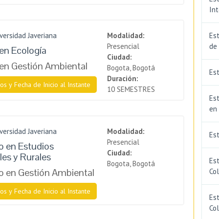
In
iversidad Javeriana
Modalidad:
Est
Presencial
de
en Ecología
Ciudad:
en Gestión Ambiental
Bogota, Bogotá
Est
Duración:
os y Fecha de Inicio al Instante
10 SEMESTRES
Est
en
iversidad Javeriana
Modalidad:
Es
Presencial
 en Estudios
Ciudad:
es y Rurales
Es
Bogota, Bogotá
 en Gestión Ambiental
Co
os y Fecha de Inicio al Instante
Est
Co