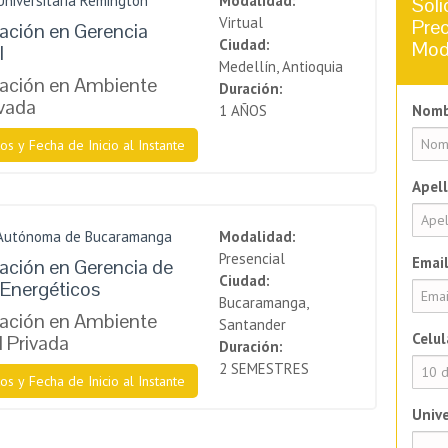
Universitaria Remington
Modalidad:
Soli
Virtual
Prec
zación en Gerencia
Ciudad:
Mod
l
Medellín, Antioquia
zación en Ambiente
Duración:
ivada
1 AÑOS
Nomb
os y Fecha de Inicio al Instante
Apell
 Autónoma de Bucaramanga
Modalidad:
Presencial
Email
zación en Gerencia de
Ciudad:
Energéticos
Bucaramanga,
zación en Ambiente
Santander
Celul
l Privada
Duración:
2 SEMESTRES
os y Fecha de Inicio al Instante
Unive