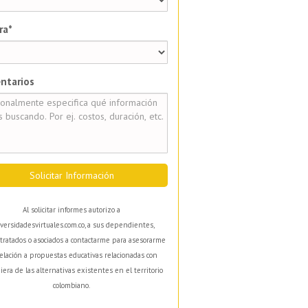
ra*
ntarios
Solicitar Información
Al solicitar informes autorizo a
versidadesvirtuales.com.co, a sus dependientes,
tratados o asociados a contactarme para asesorarme
elación a propuestas educativas relacionadas con
iera de las alternativas existentes en el territorio
colombiano.