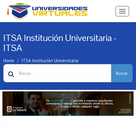
Ver
Menú
ITSA Institución Universitaria -
ITSA
Home
ITSA Institución Universitaria
Buscar