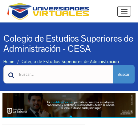
Ver
Menú
Colegio de Estudios Superiores de
Administración - CESA
Home
Colegio de Estudios Superiores de Administración
Buscar