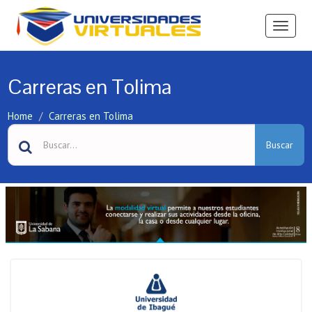
Ver
Menú
Carreras en Tolima
Home
Carreras en Tolima
Buscar