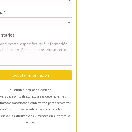
ra*
ntarios
Solicitar Información
Al solicitar informes autorizo a
versidadesvirtuales.com.co, a sus dependientes,
tratados o asociados a contactarme para asesorarme
elación a propuestas educativas relacionadas con
iera de las alternativas existentes en el territorio
colombiano.