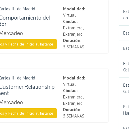
Carlos III de Madrid
Modalidad:
Est
Virtual
 Comportamiento del
en
Ciudad:
dor
Extranjero,
 Mercadeo
Es
Extranjero
Duración:
os y Fecha de Inicio al Instante
5 SEMANAS
Est
Est
Co
Carlos III de Madrid
Modalidad:
Virtual
Est
Customer Relationship
Ciudad:
Co
ent
Extranjero,
 Mercadeo
Extranjero
Est
Duración:
Hu
os y Fecha de Inicio al Instante
5 SEMANAS
Est