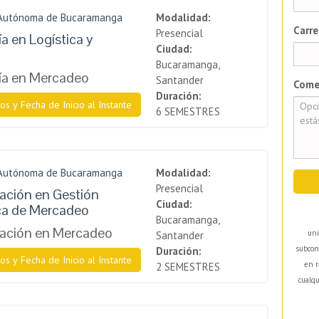
 Autónoma de Bucaramanga
Modalidad:
Carre
Presencial
a en Logística y
Ciudad:
o
Bucaramanga,
ía en Mercadeo
Santander
Come
Duración:
os y Fecha de Inicio al Instante
6 SEMESTRES
 Autónoma de Bucaramanga
Modalidad:
Presencial
zación en Gestión
Ciudad:
ca de Mercadeo
Bucaramanga,
zación en Mercadeo
uni
Santander
subcon
Duración:
os y Fecha de Inicio al Instante
en r
2 SEMESTRES
cualqu