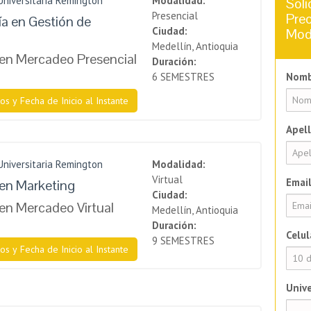
Universitaria Remington
Modalidad:
Soli
Presencial
Prec
a en Gestión de
Ciudad:
Mod
o
Medellín, Antioquia
en Mercadeo Presencial
Duración:
6 SEMESTRES
Nomb
os y Fecha de Inicio al Instante
Apell
Universitaria Remington
Modalidad:
Virtual
Email
en Marketing
Ciudad:
en Mercadeo Virtual
Medellín, Antioquia
Duración:
Celul
9 SEMESTRES
os y Fecha de Inicio al Instante
Unive