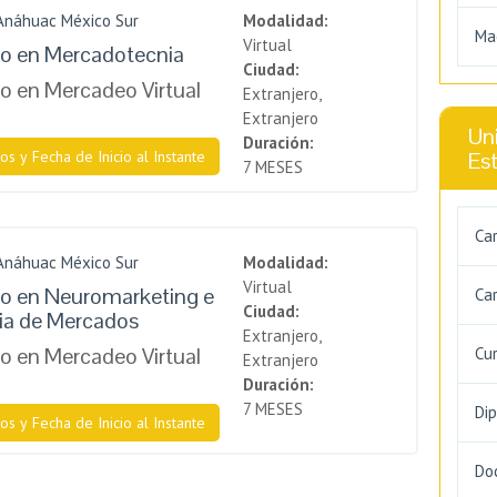
 Anáhuac México Sur
Modalidad:
Ma
Virtual
o en Mercadotecnia
Ciudad:
 en Mercadeo Virtual
Extranjero,
Extranjero
Uni
Duración:
os y Fecha de Inicio al Instante
Es
7 MESES
Ca
 Anáhuac México Sur
Modalidad:
Virtual
o en Neuromarketing e
Car
Ciudad:
cia de Mercados
Extranjero,
 en Mercadeo Virtual
Cu
Extranjero
Duración:
7 MESES
Di
os y Fecha de Inicio al Instante
Do