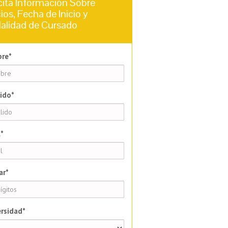
cita Información Sobre
ios, Fecha de Inicio y
alidad de Cursado
re*
ido*
*
ar*
rsidad*