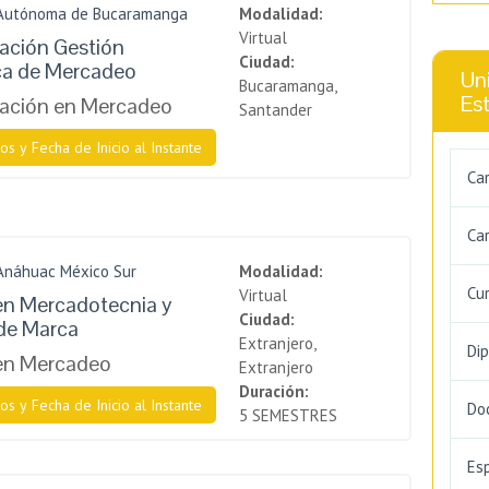
 Autónoma de Bucaramanga
Modalidad:
Virtual
zación Gestión
Ciudad:
ca de Mercadeo
Uni
Bucaramanga,
Es
zación en Mercadeo
Santander
os y Fecha de Inicio al Instante
Ca
Car
 Anáhuac México Sur
Modalidad:
Cu
Virtual
en Mercadotecnia y
Ciudad:
de Marca
Extranjero,
Di
 en Mercadeo
Extranjero
Duración:
os y Fecha de Inicio al Instante
Do
5 SEMESTRES
Es