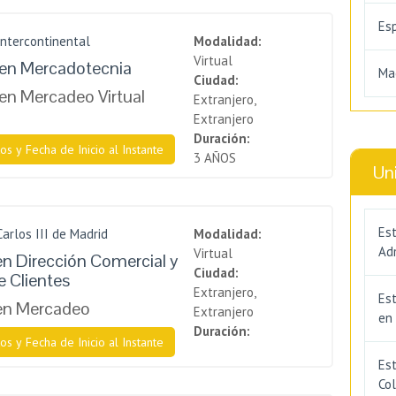
Es
Intercontinental
Modalidad:
Virtual
 en Mercadotecnia
Ma
Ciudad:
en Mercadeo Virtual
Extranjero,
Extranjero
Duración:
os y Fecha de Inicio al Instante
3 AÑOS
Un
Est
Carlos III de Madrid
Modalidad:
Adm
Virtual
en Dirección Comercial y
Ciudad:
e Clientes
Extranjero,
Es
 en Mercadeo
Extranjero
en
Duración:
os y Fecha de Inicio al Instante
Est
Co