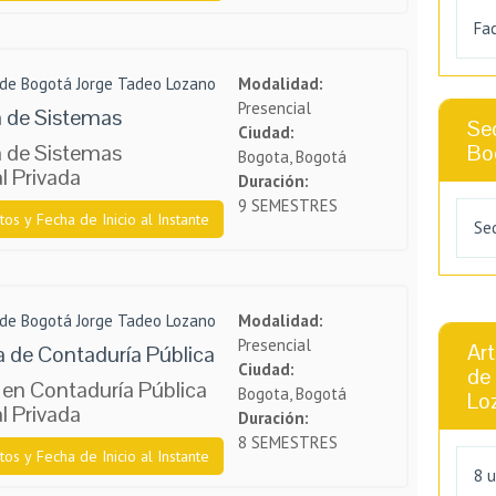
Fa
 de Bogotá Jorge Tadeo Lozano
Modalidad:
Presencial
a de Sistemas
Sed
Ciudad:
a de Sistemas
Bo
Bogota, Bogotá
l Privada
Duración:
9 SEMESTRES
tos y Fecha de Inicio al Instante
Sed
 de Bogotá Jorge Tadeo Lozano
Modalidad:
Presencial
Art
 de Contaduría Pública
Ciudad:
de
 en Contaduría Pública
Bogota, Bogotá
Lo
l Privada
Duración:
8 SEMESTRES
tos y Fecha de Inicio al Instante
8 