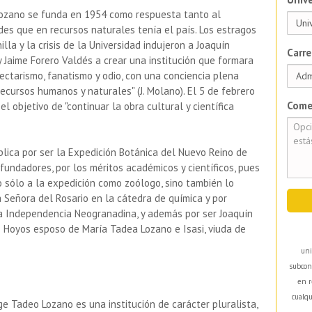
Lozano se funda en 1954 como respuesta tanto al
es que en recursos naturales tenía el país. Los estragos
illa y la crisis de la Universidad indujeron a Joaquín
Carre
 Jaime Forero Valdés a crear una institución que formara
ectarismo, fanatismo y odio, con una conciencia plena
ecursos humanos y naturales" (J. Molano). El 5 de febrero
Come
 objetivo de "continuar la obra cultural y científica
lica por ser la Expedición Botánica del Nuevo Reino de
undadores, por los méritos académicos y científicos, pues
 sólo a la expedición como zoólogo, sino también lo
 Señora del Rosario en la cátedra de química y por
la Independencia Neogranadina, y además por ser Joaquín
Hoyos esposo de María Tadea Lozano e Isasi, viuda de
uni
subcon
en r
cualqu
e Tadeo Lozano es una institución de carácter pluralista,