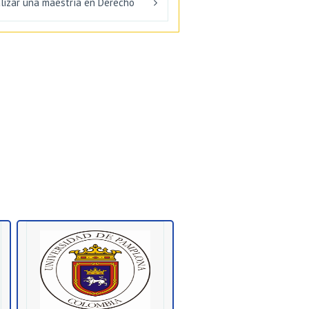
alizar una maestría en Derecho
: