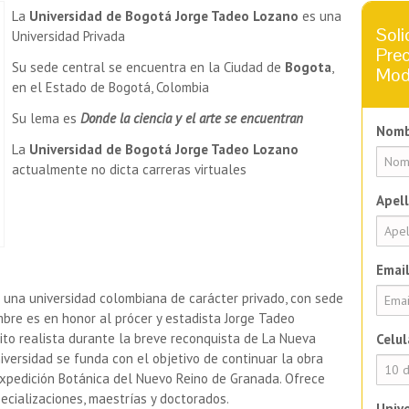
La
Universidad de Bogotá Jorge Tadeo Lozano
es una
Soli
Universidad Privada
Prec
Su sede central se encuentra en la Ciudad de
Bogota
,
Mod
en el Estado de Bogotá, Colombia
Su lema es
Donde la ciencia y el arte se encuentran
Nomb
La
Universidad de Bogotá Jorge Tadeo Lozano
actualmente no dicta carreras virtuales
Apell
Email
 una universidad colombiana de carácter privado, con sede
mbre es en honor al prócer y estadista
Jorge Tadeo
ito realista durante la breve reconquista de La Nueva
Celul
niversidad se funda con el objetivo de continuar la obra
 Expedición Botánica del Nuevo Reino de Granada. Ofrece
cializaciones, maestrías y doctorados.
Unive