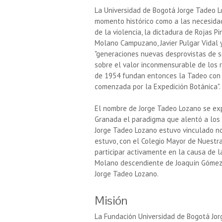
La Universidad de Bogotá Jorge Tadeo 
momento histórico como a las necesidad
de la violencia, la dictadura de Rojas Pin
Molano Campuzano, Javier Pulgar Vidal y
"generaciones nuevas desprovistas de s
sobre el valor inconmensurable de los r
de 1954 fundan entonces la Tadeo con el
comenzada por la Expedición Botánica".
El nombre de Jorge Tadeo Lozano se exp
Granada el paradigma que alentó a los f
Jorge Tadeo Lozano estuvo vinculado no
estuvo, con el Colegio Mayor de Nuestra
participar activamente en la causa de 
Molano descendiente de Joaquín Gómez 
Jorge Tadeo Lozano.
Misión
La Fundación Universidad de Bogotá Jorg