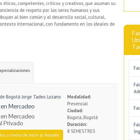
 éticos, competentes, críticos y creativos, que asuman su
onciencia de respeto por los seres humanos y sus
buyan al bien común y al desarrollo social, cultural,
l contexto internacional, con fundamento en los ideales de
Fac
Un
Ta
Fac
specializaciones
Fa
Adm
 de Bogotá Jorge Tadeo Lozano
Modalidad:
Presencial
 en Mercadeo
Fac
Ciudad:
 en Mercadeo
Bogota, Bogotá
l Privado
Duración:
Fac
8 SEMESTRES
Ing
tos y Fecha de Inicio al Instante