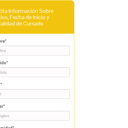
cita Información Sobre
ios, Fecha de Inicio y
alidad de Cursado
re*
ido*
*
ar*
rsidad*