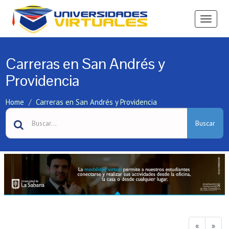
Ver
Menú
Carreras en San Andrés y
Providencia
Home
Carreras en San Andrés y Providencia
Buscar
«
»