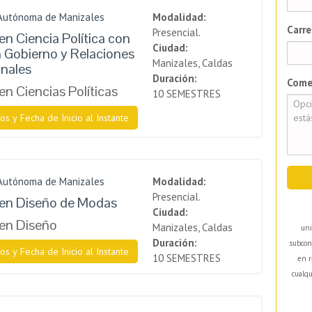
 Autónoma de Manizales
Modalidad:
Carre
Presencial.
en Ciencia Política con
Ciudad:
n Gobierno y Relaciones
Manizales, Caldas
onales
Duración:
Come
en Ciencias Políticas
10 SEMESTRES
os y Fecha de Inicio al Instante
 Autónoma de Manizales
Modalidad:
Presencial.
 en Diseño de Modas
Ciudad:
en Diseño
Manizales, Caldas
uni
Duración:
subcon
os y Fecha de Inicio al Instante
10 SEMESTRES
en r
cualqu