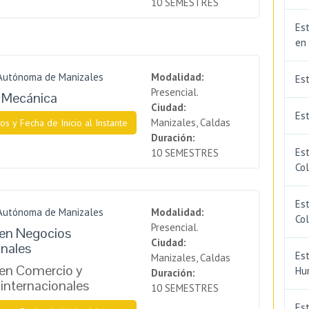
10 SEMESTRES
Est
en
 Autónoma de Manizales
Modalidad:
Es
Presencial.
a Mecánica
Ciudad:
Est
Manizales, Caldas
os y Fecha de Inicio al Instante
Duración:
Est
10 SEMESTRES
Co
Est
 Autónoma de Manizales
Modalidad:
Co
Presencial.
 en Negocios
Ciudad:
onales
Est
Manizales, Caldas
 en Comercio y
Hu
Duración:
internacionales
10 SEMESTRES
Est