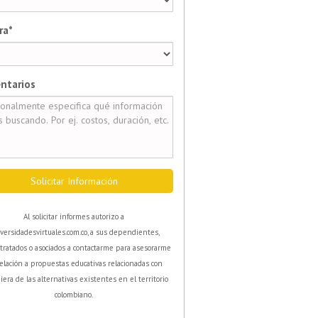
ra*
ntarios
Solicitar Información
Al solicitar informes autorizo a
versidadesvirtuales.com.co, a sus dependientes,
tratados o asociados a contactarme para asesorarme
elación a propuestas educativas relacionadas con
iera de las alternativas existentes en el territorio
colombiano.