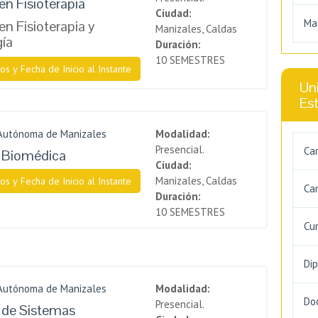
en Fisioterapia
Ciudad:
Ma
en Fisioterapia y
Manizales, Caldas
gía
Duración:
10 SEMESTRES
os y Fecha de Inicio al Instante
Uni
Es
 Autónoma de Manizales
Modalidad:
Presencial.
Ca
a Biomédica
Ciudad:
Manizales, Caldas
os y Fecha de Inicio al Instante
Car
Duración:
10 SEMESTRES
Cu
Di
 Autónoma de Manizales
Modalidad:
Do
Presencial.
a de Sistemas