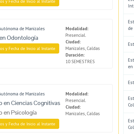
os y Fecha de Inicio al Instante
In
Est
de
 Autónoma de Manizales
Modalidad:
Presencial.
en Odontología
Ciudad:
Est
Manizales, Caldas
os y Fecha de Inicio al Instante
Duración:
Est
10 SEMESTRES
en
Es
 Autónoma de Manizales
Modalidad:
Es
Presencial.
 en Ciencias Cognitivas
Co
Ciudad:
 en Psicología
Manizales, Caldas
Est
os y Fecha de Inicio al Instante
Co