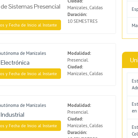
Ciudad:
a de Sistemas Presencial
Manizales, Caldas
Es
Duración:
10 SEMESTRES
os y Fecha de Inicio al Instante
Ma
 Autónoma de Manizales
Modalidad:
Un
Presencial.
 Electrónica
Ciudad:
Manizales, Caldas
os y Fecha de Inicio al Instante
Est
Adm
Es
 Autónoma de Manizales
Modalidad:
en
Presencial.
 Industrial
Ciudad:
Manizales, Caldas
os y Fecha de Inicio al Instante
Est
Duración:
Co