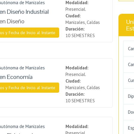
 Autónoma de Manizales
Modalidad:
Presencial.
en Diseño Industrial
Ciudad:
en Diseño
Uni
Manizales, Caldas
Es
Duración:
os y Fecha de Inicio al Instante
10 SEMESTRES
Ca
Car
 Autónoma de Manizales
Modalidad:
Presencial.
 en Economía
Cu
Ciudad:
Manizales, Caldas
os y Fecha de Inicio al Instante
Duración:
Di
10 SEMESTRES
Do
 Autónoma de Manizales
Modalidad:
Es
Presencial.