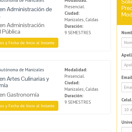
 Autónoma de Manizales
Modalidad:
Soli
Presencial.
Prec
en Administración de
Ciudad:
Mod
s
Manizales, Caldas
en Administración
Duración:
l Pública
9 SEMESTRES
Nomb
os y Fecha de Inicio al Instante
Apell
 Autónoma de Manizales
Modalidad:
Presencial.
Email
en Artes Culinarias y
Ciudad:
mía
Manizales, Caldas
 en Gastronomía
Duración:
Celul
9 SEMESTRES
os y Fecha de Inicio al Instante
Unive