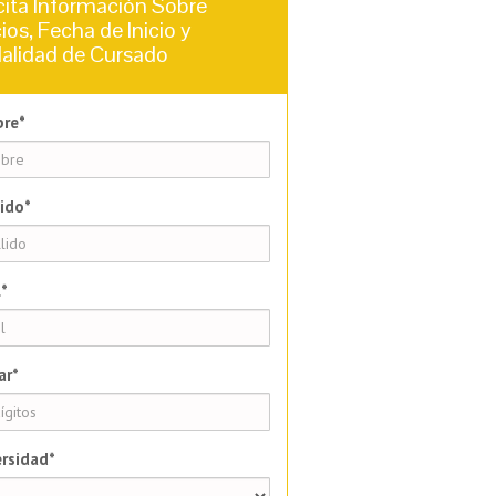
cita Información Sobre
ios, Fecha de Inicio y
alidad de Cursado
re*
ido*
*
ar*
rsidad*