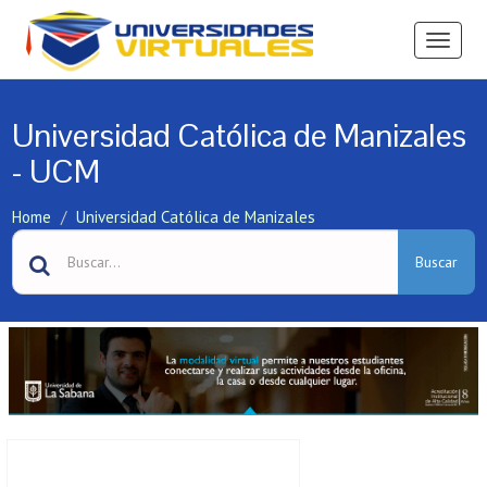
Ver
Menú
Universidad Católica de Manizales
- UCM
Home
Universidad Católica de Manizales
Buscar