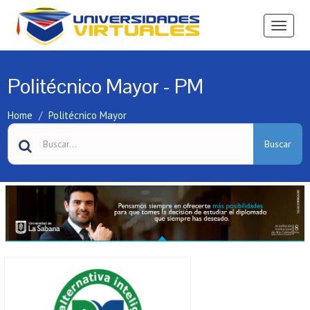
Ver
Menú
Politécnico Mayor - PM
Home
Politécnico Mayor
Buscar