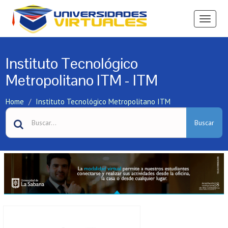
Ver
Menú
Instituto Tecnológico
Metropolitano ITM - ITM
Home
Instituto Tecnológico Metropolitano ITM
Buscar