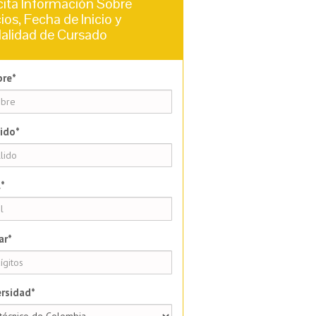
cita Información Sobre
ios, Fecha de Inicio y
alidad de Cursado
re*
ido*
*
ar*
rsidad*