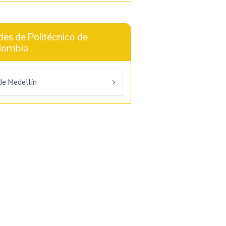
des de Politécnico de
lombia
de Medellín