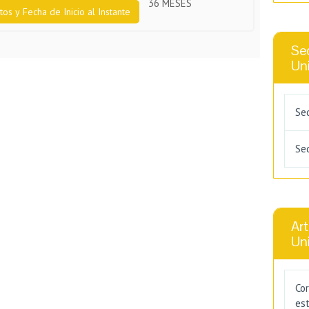
36 MESES
tos y Fecha de Inicio al Instante
Se
Uni
Se
Se
Art
Uni
Cor
est