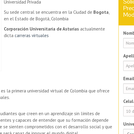
Soli
Universidad Privada
Prec
Su sede central se encuentra en la Ciudad de
Bogota
,
Mod
en el Estado de Bogotá, Colombia
Corporación Universitaria de Asturias
actualmente
Nomb
dicta
carreras virtuales
Apell
Email
, es la primera universidad virtual de Colombia que ofrece
uales.
Celul
studiantes que creen en un aprendizaje sin límites de
dientes y capaces de entender que su formación depende
Unive
e se sienten comprometidos con el desarrollo social y que
 será capaz de innovar el mundo digital.