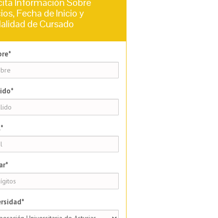
cita Información Sobre
ios, Fecha de Inicio y
alidad de Cursado
re*
ido*
*
ar*
rsidad*