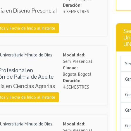
Duración:
ía en Diseño Presencial
3 SEMESTRES
tos y Fecha de Inicio al Instante
Se
Uni
UN
Universitaria Minuto de Dios
Modalidad:
Semi Presencial
Se
Ciudad:
rofesional en
Bogota, Bogotá
ón de Palma de Aceite
Ce
Duración:
a en Ciencias Agrarias
4 SEMESTRES
Ce
tos y Fecha de Inicio al Instante
Cen
Universitaria Minuto de Dios
Modalidad:
Cen
Semi Presencial