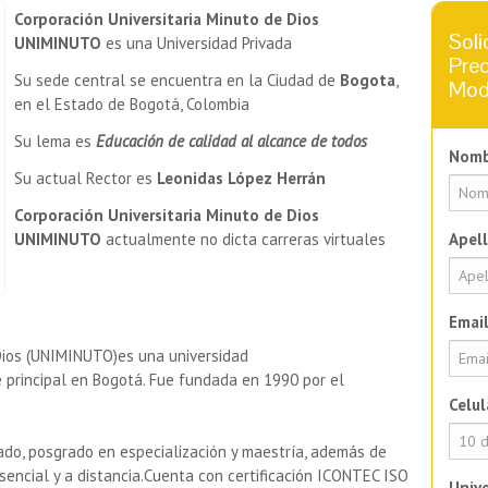
Corporación Universitaria Minuto de Dios
Soli
UNIMINUTO
es una Universidad Privada
Prec
Su sede central se encuentra en la Ciudad de
Bogota
,
Mod
en el Estado de Bogotá, Colombia
Su lema es
Educación de calidad al alcance de todos
Nomb
Su actual Rector es
Leonidas López Herrán
Corporación Universitaria Minuto de Dios
UNIMINUTO
actualmente no dicta carreras virtuales
Apell
Email
 Dios (UNIMINUTO)es una universidad
e principal en Bogotá. Fue fundada en 1990 por el
Celul
do, posgrado en especialización y maestría, además de
encial y a distancia.
Cuenta con certificación ICONTEC ISO
Unive