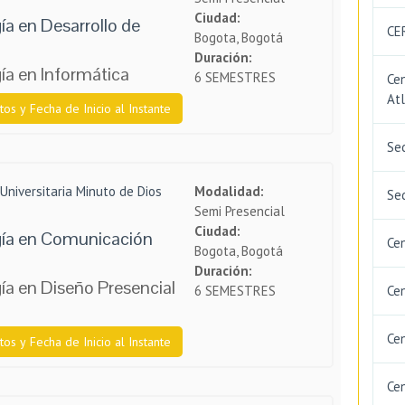
Ciudad:
a en Desarrollo de
CE
Bogota, Bogotá
Duración:
ía en Informática
6 SEMESTRES
Cen
Atl
tos y Fecha de Inicio al Instante
Se
Universitaria Minuto de Dios
Modalidad:
Se
Semi Presencial
Ciudad:
ía en Comunicación
Cen
Bogota, Bogotá
Duración:
ía en Diseño Presencial
6 SEMESTRES
Ce
Ce
tos y Fecha de Inicio al Instante
Cen