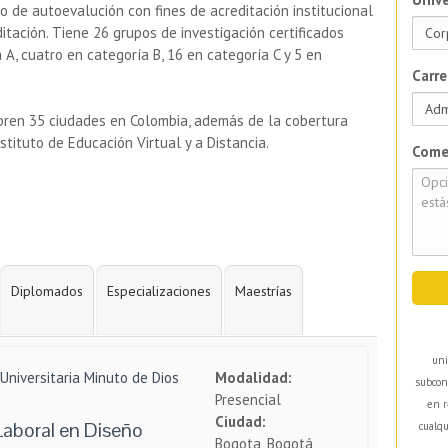
 de autoevalución con fines de acreditación institucional
itación. Tiene 26 grupos de investigación certificados
 A, cuatro en categoría B, 16 en categoría C y 5 en
Carre
bren 35 ciudades en Colombia, además de la cobertura
tituto de Educación Virtual y a Distancia.
Come
Diplomados
Especializaciones
Maestrías
uni
Universitaria Minuto de Dios
Modalidad:
subcon
Presencial
en r
Ciudad:
Laboral en Diseño
cualqu
Bogota, Bogotá