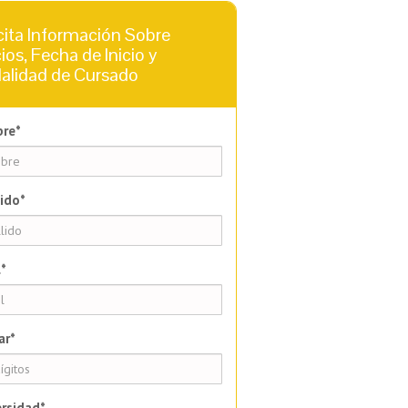
cita Información Sobre
ios, Fecha de Inicio y
alidad de Cursado
re*
ido*
*
ar*
rsidad*