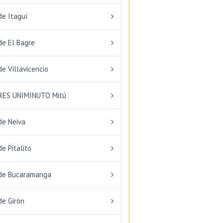
de Itaguí
de El Bagre
e Villavicencio
RES UNIMINUTO Mitú
de Neiva
e Pitalito
de Bucaramanga
de Girón