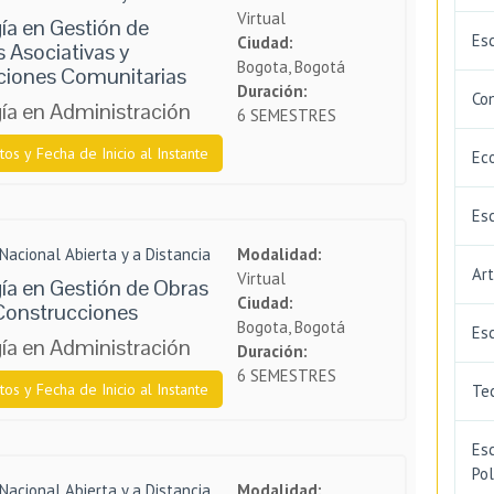
Virtual
ía en Gestión de
Esc
Ciudad:
 Asociativas y
Bogota, Bogotá
ciones Comunitarias
Duración:
Co
ía en Administración
6 SEMESTRES
tos y Fecha de Inicio al Instante
Ec
Esc
Nacional Abierta y a Distancia
Modalidad:
Ar
Virtual
ía en Gestión de Obras
Ciudad:
 Construcciones
Bogota, Bogotá
Esc
ía en Administración
Duración:
6 SEMESTRES
tos y Fecha de Inicio al Instante
Tec
Esc
Pol
Nacional Abierta y a Distancia
Modalidad: