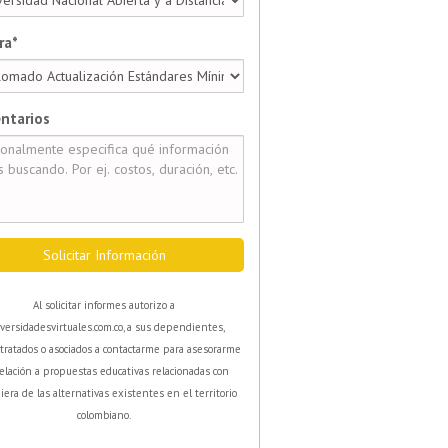
ra*
ntarios
Solicitar Información
Al solicitar informes autorizo a
versidadesvirtuales.com.co, a sus dependientes,
tratados o asociados a contactarme para asesorarme
elación a propuestas educativas relacionadas con
iera de las alternativas existentes en el territorio
colombiano.