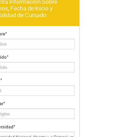
cita Información Sobre
ios, Fecha de Inicio y
alidad de Cursado
re*
ido*
*
ar*
rsidad*