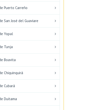
de Puerto Carreño
de San José del Guaviare
de Yopal
de Tunja
de Boavita
de Chiquinquirá
de Cubará
de Duitama