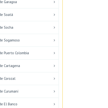
de Garagoa
de Soatá
de Socha
de Sogamoso
de Puerto Colombia
de Cartagena
de Corozal
de Curumaní
de El Banco