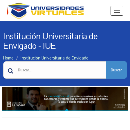
Ver
Menú
Institución Universitaria de
Envigado - IUE
Home
Institución Universitaria de Envigado
Buscar