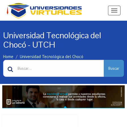
Ver
Menú
Universidad Tecnológica del
Chocó - UTCH
Home
Universidad Tecnológica del Chocó
Buscar