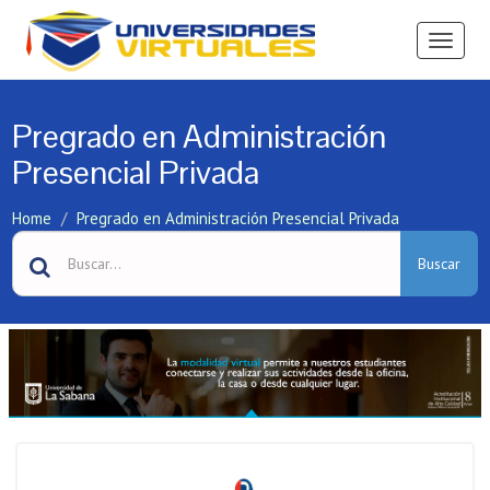
Ver
Menú
Pregrado en Administración
Presencial Privada
Home
Pregrado en Administración Presencial Privada
Buscar