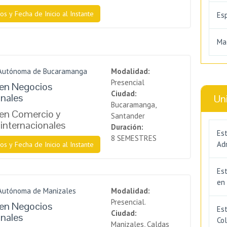
os y Fecha de Inicio al Instante
Es
Ma
 Autónoma de Bucaramanga
Modalidad:
Presencial
 en Negocios
Ciudad:
onales
Un
Bucaramanga,
 en Comercio y
Santander
internacionales
Duración:
Est
8 SEMESTRES
Adm
os y Fecha de Inicio al Instante
Es
en
 Autónoma de Manizales
Modalidad:
Presencial.
 en Negocios
Est
Ciudad:
onales
Co
Manizales, Caldas