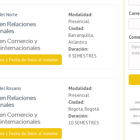
Carre
del Norte
Modalidad:
Presencial.
en Relaciones
Ciudad:
onales
Barranquilla,
Come
 en Comercio y
Atlántico
internacionales
Duración:
9 SEMESTRES
os y Fecha de Inicio al Instante
del Rosario
Modalidad:
Presencial
en Relaciones
Ciudad:
uni
onales
Bogota, Bogotá
subcon
 en Comercio y
Duración:
en r
internacionales
10 SEMESTRES
cualqu
os y Fecha de Inicio al Instante