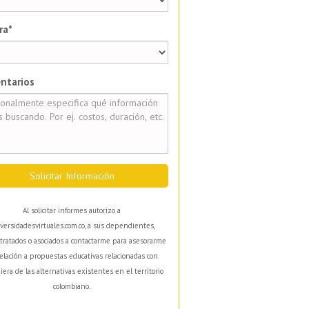
ra*
ntarios
Solicitar Información
Al solicitar informes autorizo a
versidadesvirtuales.com.co, a sus dependientes,
tratados o asociados a contactarme para asesorarme
elación a propuestas educativas relacionadas con
iera de las alternativas existentes en el territorio
colombiano.