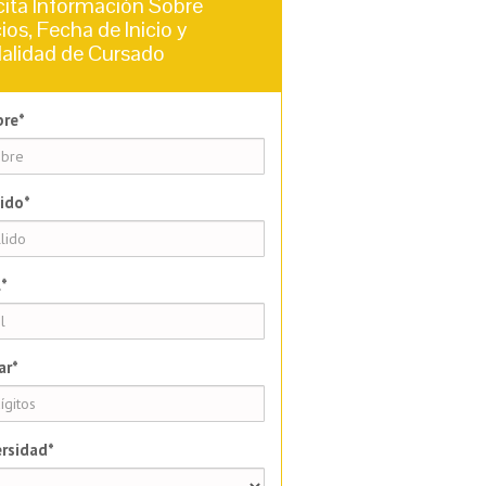
cita Información Sobre
ios, Fecha de Inicio y
alidad de Cursado
re*
ido*
*
ar*
rsidad*