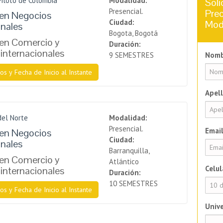
Piloto de Colombia
Modalidad:
Soli
Presencial.
Prec
 en Negocios
Ciudad:
Mod
onales
Bogota, Bogotá
 en Comercio y
Duración:
internacionales
9 SEMESTRES
Nomb
os y Fecha de Inicio al Instante
Apell
del Norte
Modalidad:
Presencial.
Email
 en Negocios
Ciudad:
onales
Barranquilla,
 en Comercio y
Atlántico
Celul
internacionales
Duración:
10 SEMESTRES
os y Fecha de Inicio al Instante
Unive