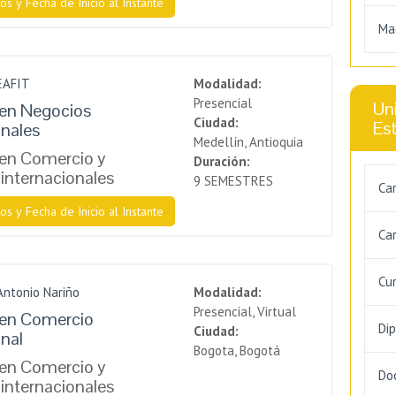
os y Fecha de Inicio al Instante
Ma
EAFIT
Modalidad:
Presencial
Uni
 en Negocios
Ciudad:
Es
onales
Medellín, Antioquia
 en Comercio y
Duración:
internacionales
9 SEMESTRES
Ca
os y Fecha de Inicio al Instante
Car
Cu
Antonio Nariño
Modalidad:
Presencial, Virtual
 en Comercio
Di
Ciudad:
onal
Bogota, Bogotá
 en Comercio y
Do
internacionales