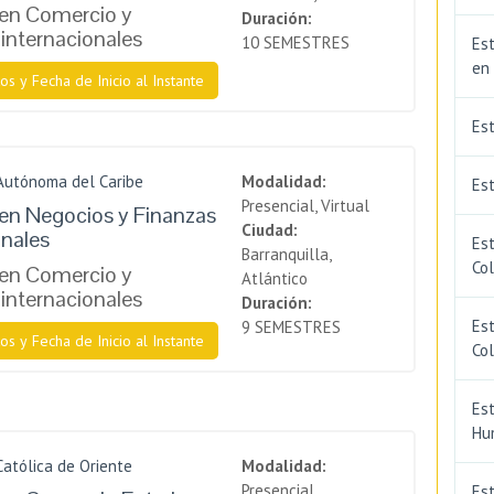
 en Comercio y
Duración:
internacionales
10 SEMESTRES
Est
en
os y Fecha de Inicio al Instante
Es
Autónoma del Caribe
Modalidad:
Est
Presencial, Virtual
en Negocios y Finanzas
Ciudad:
onales
Est
Barranquilla,
Co
 en Comercio y
Atlántico
internacionales
Duración:
Est
9 SEMESTRES
os y Fecha de Inicio al Instante
Co
Est
Hu
Católica de Oriente
Modalidad:
Presencial
Est