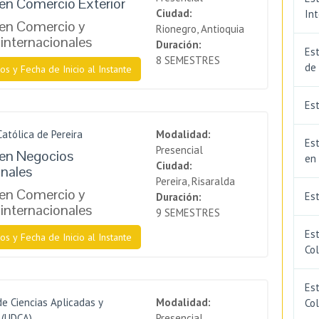
en Comercio Exterior
Ciudad:
In
 en Comercio y
Rionegro, Antioquia
internacionales
Duración:
Est
8 SEMESTRES
de
os y Fecha de Inicio al Instante
Est
Católica de Pereira
Modalidad:
Est
Presencial
 en Negocios
en
Ciudad:
onales
Pereira, Risaralda
 en Comercio y
Es
Duración:
internacionales
9 SEMESTRES
Es
os y Fecha de Inicio al Instante
Co
Est
de Ciencias Aplicadas y
Modalidad:
Co
 (UDCA)
Presencial.