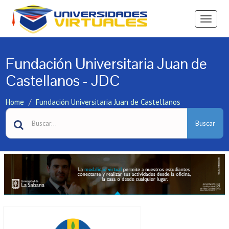
Ver
Menú
Fundación Universitaria Juan de
Castellanos - JDC
Home
Fundación Universitaria Juan de Castellanos
Buscar