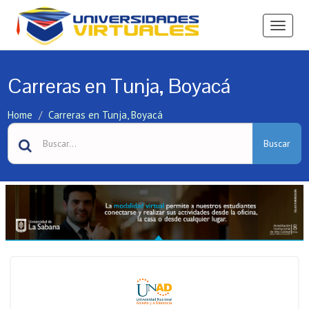
Ver
Menú
Carreras en Tunja, Boyacá
Home
Carreras en Tunja, Boyacá
Buscar