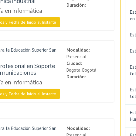
nica Industrial
Duración:
a en Informática
Est
en
os y Fecha de Inicio al Instante
Es
ra la Educación Superior San
Modalidad:
Est
Presencial
Ciudad:
rofesional en Soporte
Est
Bogota, Bogotá
omunicaciones
Co
Duración:
a en Informática
Est
os y Fecha de Inicio al Instante
Co
Est
Hu
ra la Educación Superior San
Modalidad:
Presencial
Est