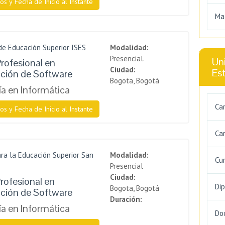
os y Fecha de Inicio al Instante
Ma
de Educación Superior ISES
Modalidad:
Presencial.
Uni
rofesional en
Ciudad:
Es
ción de Software
Bogota, Bogotá
a en Informática
Ca
os y Fecha de Inicio al Instante
Car
ra la Educación Superior San
Modalidad:
Cu
Presencial
Ciudad:
rofesional en
Di
Bogota, Bogotá
ción de Software
Duración:
a en Informática
Do