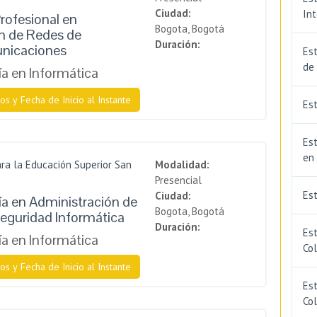
Ciudad:
In
rofesional en
Bogota, Bogotá
ón de Redes de
Duración:
nicaciones
Est
de
a en Informática
os y Fecha de Inicio al Instante
Est
Est
en
ra la Educación Superior San
Modalidad:
Presencial
Es
Ciudad:
a en Administración de
Bogota, Bogotá
eguridad Informática
Duración:
Es
a en Informática
Co
os y Fecha de Inicio al Instante
Est
Co