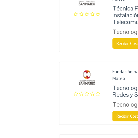
Técnica P
Instalaci
Telecomu
Tecnologí
Recibir Cost
Fundación pa
Mateo
Tecnologí
Redes y S
Tecnologí
Recibir Cost