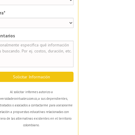
ra*
ntarios
Solicitar Información
Al solicitar informes autorizo a
versidadesvirtuales.com.co, a sus dependientes,
tratados o asociados a contactarme para asesorarme
elación a propuestas educativas relacionadas con
iera de las alternativas existentes en el territorio
colombiano.