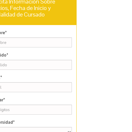
cita Información Sobre
ios, Fecha de Inicio y
alidad de Cursado
re*
ido*
*
ar*
rsidad*