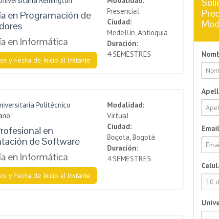
Universitaria Remington
Modalidad:
Soli
Presencial
Prec
ía en Programación de
Ciudad:
Mod
dores
Medellín, Antioquia
a en Informática
Duración:
4 SEMESTRES
Nomb
os y Fecha de Inicio al Instante
Apell
niversitaria Politécnico
Modalidad:
ano
Virtual
Ciudad:
Email
rofesional en
Bogota, Bogotá
tación de Software
Duración:
a en Informática
4 SEMESTRES
Celul
os y Fecha de Inicio al Instante
Unive