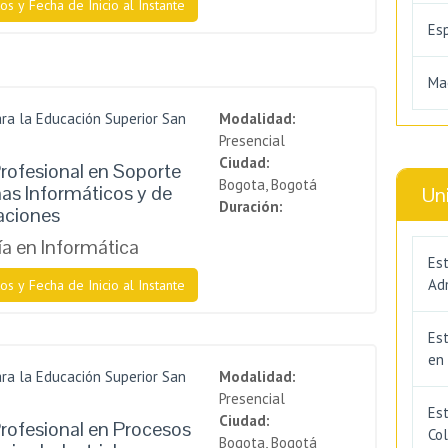
os y Fecha de Inicio al Instante
Es
Ma
ra la Educación Superior San
Modalidad:
Presencial
Ciudad:
rofesional en Soporte
Bogota, Bogotá
as Informáticos y de
Un
Duración:
ciones
a en Informática
Est
Adm
os y Fecha de Inicio al Instante
Es
en
ra la Educación Superior San
Modalidad:
Presencial
Est
Ciudad:
rofesional en Procesos
Co
Bogota, Bogotá