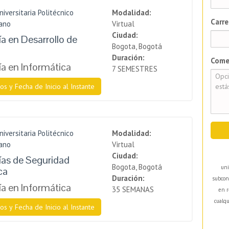
niversitaria Politécnico
Modalidad:
Carre
ano
Virtual
Ciudad:
a en Desarrollo de
Bogota, Bogotá
Duración:
Come
a en Informática
7 SEMESTRES
os y Fecha de Inicio al Instante
niversitaria Politécnico
Modalidad:
ano
Virtual
Ciudad:
as de Seguridad
Bogota, Bogotá
uni
ca
Duración:
subcon
a en Informática
35 SEMANAS
en r
cualqu
os y Fecha de Inicio al Instante