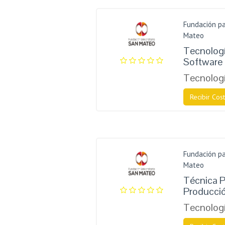
Fundación pa
Mateo
Tecnologí
Software
Tecnologí
Recibir Cost
Fundación pa
Mateo
Técnica P
Producció
Tecnologí