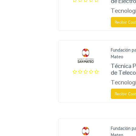
de Electró
Tecnologí
Recibir Cost
Fundación pa
Mateo
Técnica P
de Telec
Tecnologí
Recibir Cost
Fundación pa
Mateo