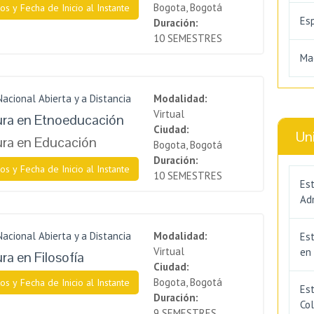
Bogota, Bogotá
os y Fecha de Inicio al Instante
Es
Duración:
10 SEMESTRES
Ma
Nacional Abierta y a Distancia
Modalidad:
Virtual
ura en Etnoeducación
Ciudad:
Un
ura en Educación
Bogota, Bogotá
Duración:
os y Fecha de Inicio al Instante
10 SEMESTRES
Est
Adm
Nacional Abierta y a Distancia
Modalidad:
Es
Virtual
en
ra en Filosofía
Ciudad:
Bogota, Bogotá
os y Fecha de Inicio al Instante
Est
Duración:
Co
9 SEMESTRES