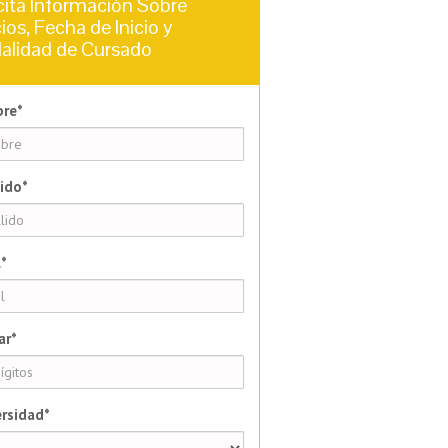
cita Información Sobre
ios, Fecha de Inicio y
alidad de Cursado
re*
ido*
*
ar*
rsidad*