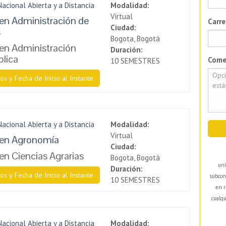
Nacional Abierta y a Distancia
Modalidad:
Virtual
en Administración de
Carre
Ciudad:
s
Bogota, Bogotá
en Administración
Duración:
blica
Come
10 SEMESTRES
os y Fecha de Inicio al Instante
Nacional Abierta y a Distancia
Modalidad:
Virtual
 en Agronomía
Ciudad:
en Ciencias Agrarias
Bogota, Bogotá
uni
Duración:
os y Fecha de Inicio al Instante
subcon
10 SEMESTRES
en r
cualqu
Nacional Abierta y a Distancia
Modalidad: