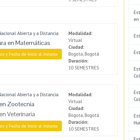
Est
en
Nacional Abierta y a Distancia
Modalidad:
Es
Virtual
ura en Matemáticas
Ciudad:
Est
Bogota, Bogotá
os y Fecha de Inicio al Instante
Duración:
10 SEMESTRES
Est
Co
Est
Nacional Abierta y a Distancia
Modalidad:
Co
Virtual
en Zootecnia
Ciudad:
en Veterinaria
Bogota, Bogotá
Est
Duración:
Hu
os y Fecha de Inicio al Instante
10 SEMESTRES
Est