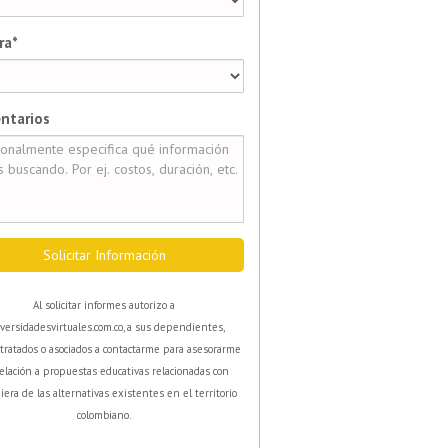
ra*
ntarios
Solicitar Información
Al solicitar informes autorizo a
versidadesvirtuales.com.co, a sus dependientes,
tratados o asociados a contactarme para asesorarme
elación a propuestas educativas relacionadas con
iera de las alternativas existentes en el territorio
colombiano.