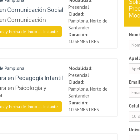
 de Pamplona
Modalidad:
Soli
Presencial
Prec
en Comunicación Social
Ciudad:
Mod
 en Comunicación
Pamplona, Norte de
Santander
os y Fecha de Inicio al Instante
Duración:
Nomb
10 SEMESTRES
Apell
 de Pamplona
Modalidad:
Presencial
ura en Pedagogía Infantil
Ciudad:
Email
ra en Psicología y
Pamplona, Norte de
a
Santander
Duración:
Celul
os y Fecha de Inicio al Instante
10 SEMESTRES
Unive