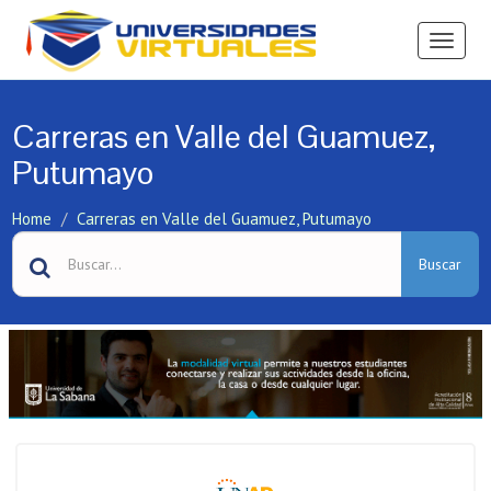
Ver
Menú
Carreras en Valle del Guamuez,
Putumayo
Home
Carreras en Valle del Guamuez, Putumayo
Buscar