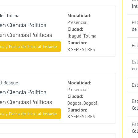
In
del Tolima
Modalidad:
Presencial
Est
en Ciencia Política
Ciudad:
de
en Ciencias Políticas
Ibagué, Tolima
Duración:
Est
os y Fecha de Inicio al Instante
8 SEMESTRES
Est
en
El Bosque
Modalidad:
Es
Presencial
en Ciencia Política
Ciudad:
en Ciencias Políticas
Es
Bogota, Bogotá
Co
Duración:
os y Fecha de Inicio al Instante
8 SEMESTRES
Est
Co