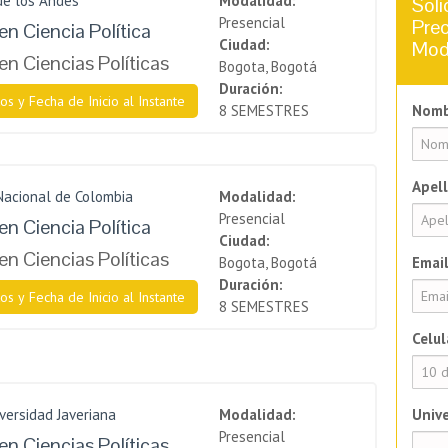
de los Andes
Modalidad:
Soli
Presencial
Prec
en Ciencia Política
Ciudad:
Mod
en Ciencias Políticas
Bogota, Bogotá
Duración:
os y Fecha de Inicio al Instante
8 SEMESTRES
Nomb
Apell
Nacional de Colombia
Modalidad:
Presencial
en Ciencia Política
Ciudad:
en Ciencias Políticas
Bogota, Bogotá
Email
Duración:
os y Fecha de Inicio al Instante
8 SEMESTRES
Celul
iversidad Javeriana
Modalidad:
Unive
Presencial
en Ciencias Políticas