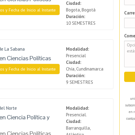
Ciudad:
Bogota, Bogotá
os y Fecha de Inicio al Instante
Carre
Duración:
10 SEMESTRES
Come
de La Sabana
Modalidad:
Presencial
en Ciencias Políticas
Ciudad:
Chía, Cundinamarca
os y Fecha de Inicio al Instante
Duración:
9 SEMESTRES
uni
subcon
del Norte
Modalidad:
en r
Presencial.
n Ciencia Política y
cualqu
Ciudad:
Barranquilla,
en Ciencias Políticas
Atlántico