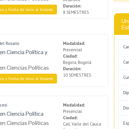
Duración:
os y Fecha de Inicio al Instante
8 SEMESTRES
Uni
Es
del Rosario
Modalidad:
Ca
Presencial
n Ciencia Política y
Ciudad:
Car
Bogota, Bogotá
en Ciencias Políticas
Duración:
10 SEMESTRES
Cu
os y Fecha de Inicio al Instante
Di
cesi
Modalidad:
Do
Presencial
en Ciencia Política
Ciudad:
en Ciencias Políticas
Es
Cali, Valle del Cauca