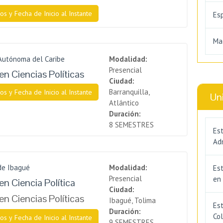
os y Fecha de Inicio al Instante
Es
Ma
Autónoma del Caribe
Modalidad:
Presencial
en Ciencias Políticas
Ciudad:
Barranquilla,
os y Fecha de Inicio al Instante
Un
Atlántico
Duración:
8 SEMESTRES
Est
Adm
de Ibagué
Modalidad:
Es
Presencial
en
en Ciencia Política
Ciudad:
en Ciencias Políticas
Ibagué, Tolima
Est
Duración:
Co
os y Fecha de Inicio al Instante
9 SEMESTRES