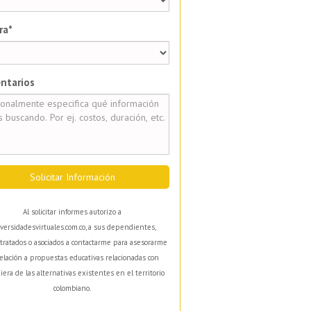
ra*
ntarios
Solicitar Información
Al solicitar informes autorizo a
versidadesvirtuales.com.co, a sus dependientes,
tratados o asociados a contactarme para asesorarme
elación a propuestas educativas relacionadas con
iera de las alternativas existentes en el territorio
colombiano.