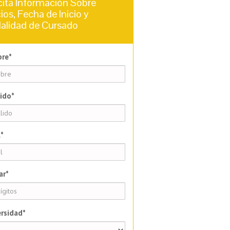
cita Información Sobre
ios, Fecha de Inicio y
alidad de Cursado
re*
ido*
*
ar*
rsidad*