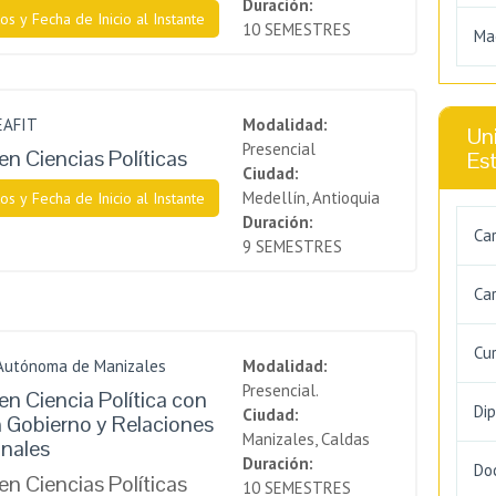
Duración:
os y Fecha de Inicio al Instante
10 SEMESTRES
Ma
EAFIT
Modalidad:
Uni
Presencial
en Ciencias Políticas
Es
Ciudad:
Medellín, Antioquia
os y Fecha de Inicio al Instante
Duración:
Ca
9 SEMESTRES
Car
Cu
 Autónoma de Manizales
Modalidad:
Presencial.
en Ciencia Política con
Di
Ciudad:
n Gobierno y Relaciones
Manizales, Caldas
onales
Duración:
Do
en Ciencias Políticas
10 SEMESTRES