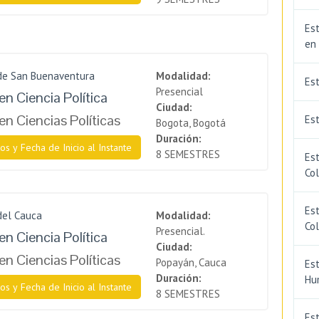
Est
en
 de San Buenaventura
Modalidad:
Es
Presencial
en Ciencia Política
Ciudad:
en Ciencias Políticas
Est
Bogota, Bogotá
Duración:
os y Fecha de Inicio al Instante
8 SEMESTRES
Est
Co
Est
del Cauca
Modalidad:
Co
Presencial.
en Ciencia Política
Ciudad:
en Ciencias Políticas
Popayán, Cauca
Est
Duración:
Hu
os y Fecha de Inicio al Instante
8 SEMESTRES
Est