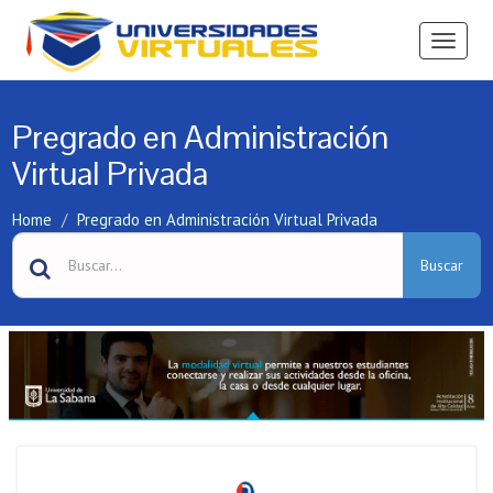
Ver
Menú
Pregrado en Administración
Virtual Privada
Home
Pregrado en Administración Virtual Privada
Buscar