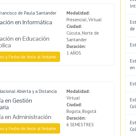
In
Francisco de Paula Santander
Modalidad:
Presencial, Virtual
zación en Informática
Est
Ciudad:
de
Cúcuta, Norte de
zación en Educación
Santander
blica
Est
Duración:
1 AÑOS
os y Fecha de Inicio al Instante
Est
en
Es
Nacional Abierta y a Distancia
Modalidad:
Virtual
a en Gestión
Es
Ciudad:
aria
Co
Bogota, Bogotá
a en Administración
Duración:
Est
6 SEMESTRES
os y Fecha de Inicio al Instante
Co