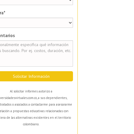
ra*
ntarios
Solicitar Información
Al solicitar informes autorizo a
versidadesvirtuales.com.co, a sus dependientes,
tratados o asociados a contactarme para asesorarme
elación a propuestas educativas relacionadas con
iera de las alternativas existentes en el territorio
colombiano.