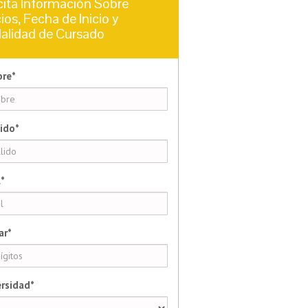
cita Información Sobre
ios, Fecha de Inicio y
alidad de Cursado
re*
ido*
*
ar*
rsidad*