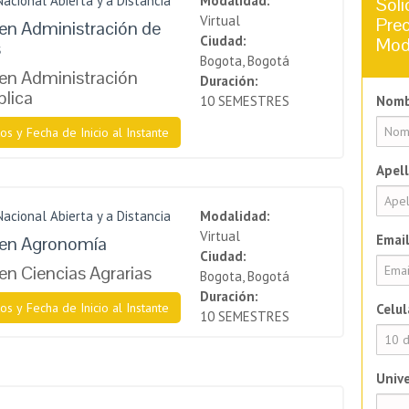
Nacional Abierta y a Distancia
Modalidad:
Soli
Virtual
Prec
en Administración de
Ciudad:
Mod
s
Bogota, Bogotá
en Administración
Duración:
blica
10 SEMESTRES
Nomb
os y Fecha de Inicio al Instante
Apell
Nacional Abierta y a Distancia
Modalidad:
Virtual
Email
 en Agronomía
Ciudad:
en Ciencias Agrarias
Bogota, Bogotá
Duración:
os y Fecha de Inicio al Instante
Celul
10 SEMESTRES
Unive