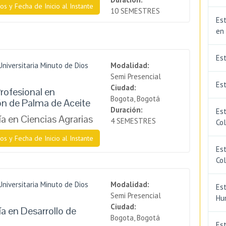
os y Fecha de Inicio al Instante
10 SEMESTRES
Est
en
Es
Universitaria Minuto de Dios
Modalidad:
Semi Presencial
Est
Ciudad:
rofesional en
Bogota, Bogotá
n de Palma de Aceite
Duración:
Est
a en Ciencias Agrarias
4 SEMESTRES
Co
os y Fecha de Inicio al Instante
Est
Co
Universitaria Minuto de Dios
Modalidad:
Est
Semi Presencial
Hu
Ciudad:
a en Desarrollo de
Bogota, Bogotá
Est