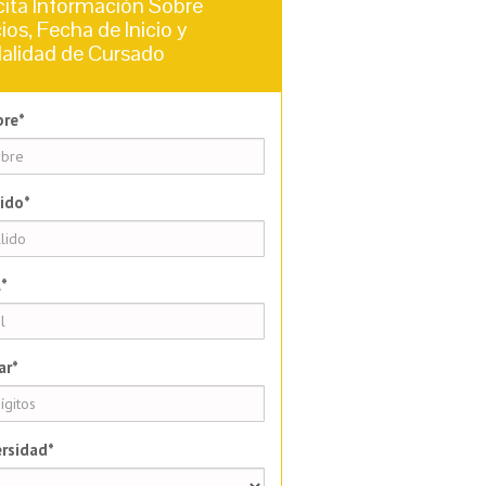
cita Información Sobre
ios, Fecha de Inicio y
alidad de Cursado
re*
ido*
*
ar*
rsidad*