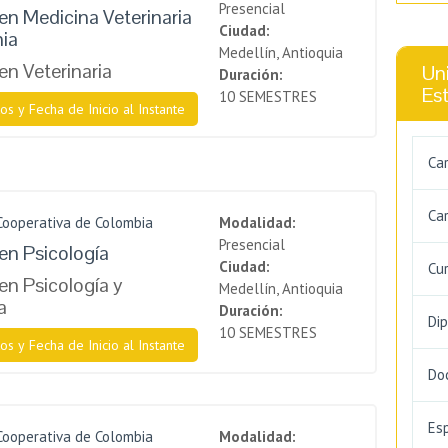
Presencial
en Medicina Veterinaria
Ciudad:
ia
Medellín, Antioquia
en Veterinaria
Uni
Duración:
Es
10 SEMESTRES
os y Fecha de Inicio al Instante
Ca
Car
Cooperativa de Colombia
Modalidad:
Presencial
en Psicología
Ciudad:
Cu
en Psicología y
Medellín, Antioquia
a
Duración:
Di
10 SEMESTRES
os y Fecha de Inicio al Instante
Do
Es
Cooperativa de Colombia
Modalidad: