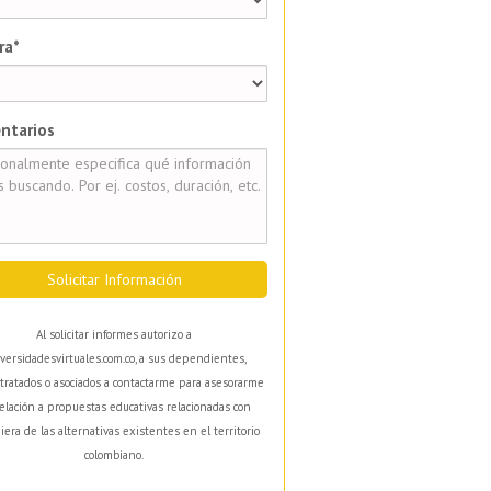
ra*
ntarios
Solicitar Información
Al solicitar informes autorizo a
versidadesvirtuales.com.co, a sus dependientes,
tratados o asociados a contactarme para asesorarme
elación a propuestas educativas relacionadas con
iera de las alternativas existentes en el territorio
colombiano.