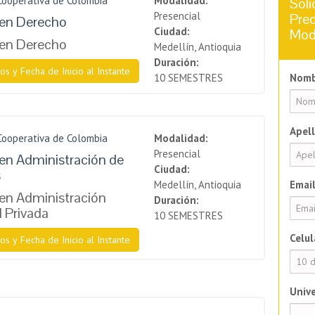
Cooperativa de Colombia
Modalidad:
Soli
Presencial
Prec
 en Derecho
Ciudad:
Mod
 en Derecho
Medellín, Antioquia
Duración:
os y Fecha de Inicio al Instante
10 SEMESTRES
Nomb
Apell
Cooperativa de Colombia
Modalidad:
Presencial
en Administración de
Ciudad:
s
Medellín, Antioquia
Email
en Administración
Duración:
l Privada
10 SEMESTRES
Celul
os y Fecha de Inicio al Instante
Unive