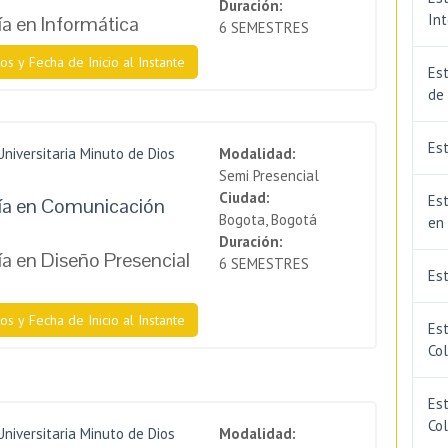
Duración:
In
a en Informática
6 SEMESTRES
os y Fecha de Inicio al Instante
Est
de
Est
Universitaria Minuto de Dios
Modalidad:
Semi Presencial
Ciudad:
Est
ía en Comunicación
Bogota, Bogotá
en
Duración:
a en Diseño Presencial
6 SEMESTRES
Es
os y Fecha de Inicio al Instante
Es
Co
Est
Co
Universitaria Minuto de Dios
Modalidad: