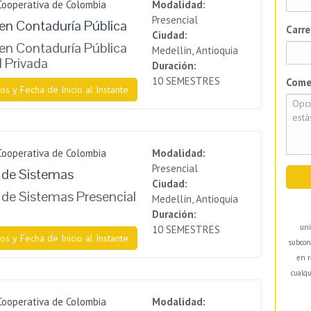
Cooperativa de Colombia
Modalidad:
Presencial
en Contaduría Pública
Carre
Ciudad:
en Contaduría Pública
Medellín, Antioquia
l Privada
Duración:
10 SEMESTRES
Come
os y Fecha de Inicio al Instante
Cooperativa de Colombia
Modalidad:
Presencial
a de Sistemas
Ciudad:
a de Sistemas Presencial
Medellín, Antioquia
Duración:
uni
10 SEMESTRES
os y Fecha de Inicio al Instante
subcon
en r
cualqu
Cooperativa de Colombia
Modalidad: