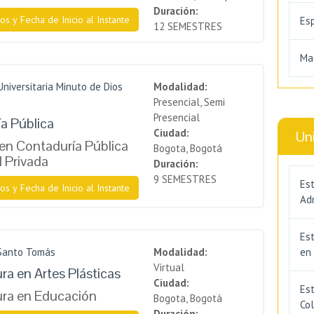
Duración:
os y Fecha de Inicio al Instante
Es
12 SEMESTRES
Ma
Universitaria Minuto de Dios
Modalidad:
Presencial, Semi
Presencial
a Pública
Ciudad:
Un
en Contaduría Pública
Bogota, Bogotá
l Privada
Duración:
9 SEMESTRES
Est
os y Fecha de Inicio al Instante
Adm
Es
 Santo Tomás
Modalidad:
en
Virtual
ra en Artes Plásticas
Ciudad:
Est
ura en Educación
Bogota, Bogotá
Co
Duración: