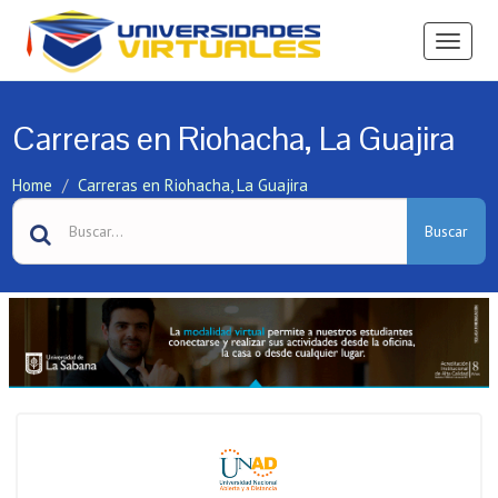
Ver
Menú
Carreras en Riohacha, La Guajira
Home
Carreras en Riohacha, La Guajira
Buscar