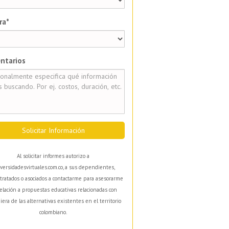
ra*
ntarios
Solicitar Información
Al solicitar informes autorizo a
versidadesvirtuales.com.co, a sus dependientes,
tratados o asociados a contactarme para asesorarme
elación a propuestas educativas relacionadas con
iera de las alternativas existentes en el territorio
colombiano.