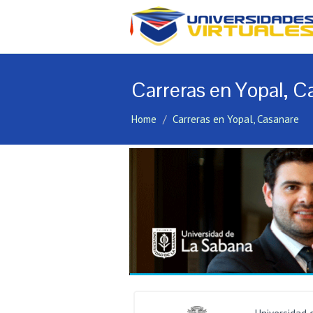
Carreras en Yopal, C
Home
Carreras en Yopal, Casanare