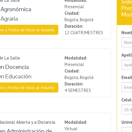
de La Salle
Modalidad:
Soli
Presencial
Prec
a Agronómica
Ciudad:
Mod
 Agraria
Bogota, Bogotá
Duración:
os y Fecha de Inicio al Instante
12 CUATRIMESTRES
Nomb
Apell
de La Salle
Modalidad:
Presencial
en Docencia
Ciudad:
en Educación
Bogota, Bogotá
Email
Duración:
os y Fecha de Inicio al Instante
4 SEMESTRES
Celul
Nacional Abierta y a Distancia
Modalidad:
Unive
Virtual
en Administración de