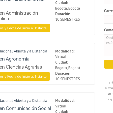
Ciudad:
s
Bogota, Bogotá
Carre
en Administración
Duración:
blica
10 SEMESTRES
os y Fecha de Inicio al Instante
Come
Nacional Abierta y a Distancia
Modalidad:
Virtual
 en Agronomía
Ciudad:
en Ciencias Agrarias
Bogota, Bogotá
Duración:
os y Fecha de Inicio al Instante
10 SEMESTRES
uni
subcon
en r
cualqu
Nacional Abierta y a Distancia
Modalidad:
Virtual
en Comunicación Social
Ciudad: