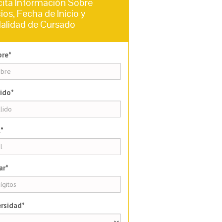
cita Información Sobre
ios, Fecha de Inicio y
alidad de Cursado
re*
ido*
*
ar*
rsidad*