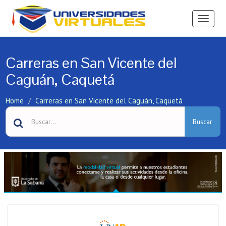
Ver
Menú
Carreras en San Vicente del
Caguán, Caquetá
Home
Carreras en San Vicente del Caguán, Caquetá
Buscar