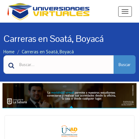
Ver
Menú
Carreras en Soatá, Boyacá
Home
Carreras en Soatá, Boyacá
Buscar