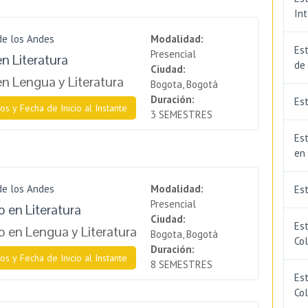
In
de los Andes
Modalidad:
Est
Presencial
n Literatura
de
Ciudad:
en Lengua y Literatura
Bogota, Bogotá
Duración:
Est
os y Fecha de Inicio al Instante
3 SEMESTRES
Est
en
de los Andes
Modalidad:
Es
Presencial
 en Literatura
Ciudad:
Es
 en Lengua y Literatura
Bogota, Bogotá
Co
Duración:
os y Fecha de Inicio al Instante
8 SEMESTRES
Est
Co