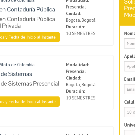
Piloto de Colombia
Modalidad:
Soli
Presencial
Prec
en Contaduría Pública
Ciudad:
Mod
en Contaduría Pública
Bogota, Bogotá
l Privada
Duración:
10 SEMESTRES
Nomb
os y Fecha de Inicio al Instante
Apell
Piloto de Colombia
Modalidad:
Presencial
a de Sistemas
Ciudad:
Email
a de Sistemas Presencial
Bogota, Bogotá
Duración:
10 SEMESTRES
os y Fecha de Inicio al Instante
Celul
Unive