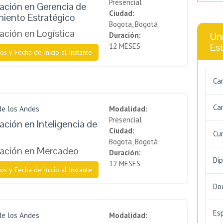
Presencial
zación en Gerencia de
Ciudad:
iento Estratégico
Bogota, Bogotá
zación en Logística
Uni
Duración:
Es
12 MESES
os y Fecha de Inicio al Instante
Ca
Car
de los Andes
Modalidad:
Presencial
ación en Inteligencia de
Ciudad:
Cu
Bogota, Bogotá
zación en Mercadeo
Duración:
Di
12 MESES
os y Fecha de Inicio al Instante
Do
Es
de los Andes
Modalidad: