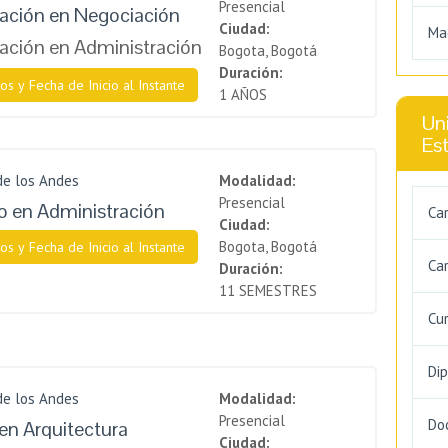
Presencial
zación en Negociación
Ciudad:
Ma
zación en Administración
Bogota, Bogotá
Duración:
os y Fecha de Inicio al Instante
1 AÑOS
Uni
Es
de los Andes
Modalidad:
Presencial
 en Administración
Ca
Ciudad:
Bogota, Bogotá
os y Fecha de Inicio al Instante
Car
Duración:
11 SEMESTRES
Cu
Di
de los Andes
Modalidad:
Presencial
Do
en Arquitectura
Ciudad: