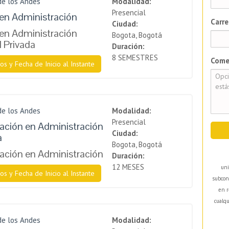
de los Andes
Modalidad:
Presencial
en Administración
Carre
Ciudad:
en Administración
Bogota, Bogotá
l Privada
Duración:
8 SEMESTRES
Come
os y Fecha de Inicio al Instante
de los Andes
Modalidad:
Presencial
zación en Administración
Ciudad:
a
Bogota, Bogotá
zación en Administración
Duración:
12 MESES
uni
os y Fecha de Inicio al Instante
subcon
en r
cualqu
de los Andes
Modalidad: