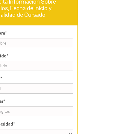
cita Información Sobre
ios, Fecha de Inicio y
alidad de Cursado
re*
ido*
*
ar*
rsidad*