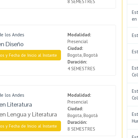
8 SEMESTRES
Est
en
de los Andes
Modalidad:
Es
Presencial
en Diseño
Ciudad:
Est
Bogota, Bogotá
os y Fecha de Inicio al Instante
Duración:
Est
4 SEMESTRES
Co
Est
de los Andes
Modalidad:
Co
Presencial
en Literatura
Ciudad:
en Lengua y Literatura
Est
Bogota, Bogotá
Hu
Duración:
os y Fecha de Inicio al Instante
8 SEMESTRES
Est