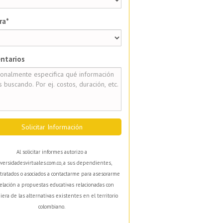
ra*
ntarios
Solicitar Información
Al solicitar informes autorizo a
versidadesvirtuales.com.co, a sus dependientes,
tratados o asociados a contactarme para asesorarme
elación a propuestas educativas relacionadas con
iera de las alternativas existentes en el territorio
colombiano.