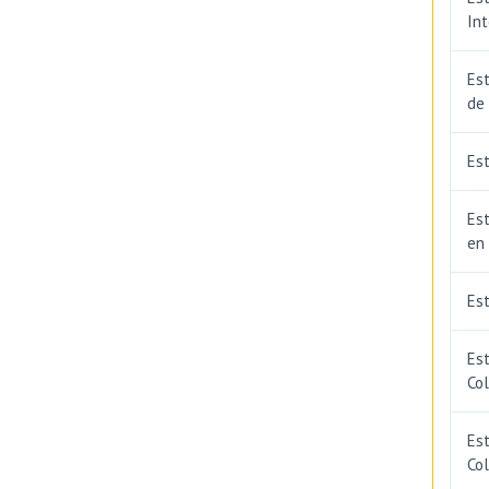
In
Est
de
Est
Est
en
Es
Es
Co
Est
Co