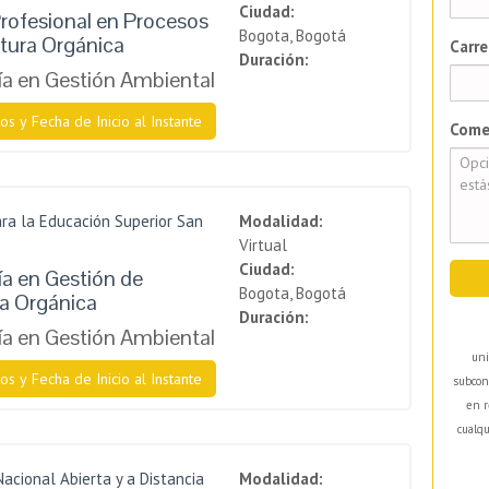
Ciudad:
rofesional en Procesos
Bogota, Bogotá
ltura Orgánica
Carre
Duración:
a en Gestión Ambiental
os y Fecha de Inicio al Instante
Come
ra la Educación Superior San
Modalidad:
Virtual
Ciudad:
a en Gestión de
Bogota, Bogotá
ra Orgánica
Duración:
a en Gestión Ambiental
uni
os y Fecha de Inicio al Instante
subcon
en r
cualqu
Nacional Abierta y a Distancia
Modalidad: