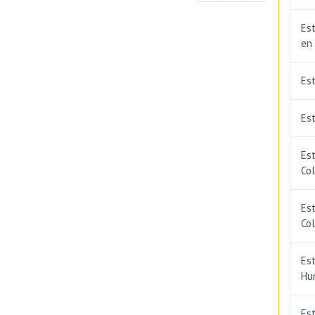
Est
en
Es
Est
Est
Co
Est
Co
Est
Hu
Est