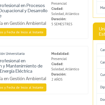
Presencial
rofesional en Procesos
Ma
Ciudad:
Ocupacional y Desarrollo
Soledad, Atlántico
e
Duración:
a en Gestión Ambiental
5 SEMESTRES
Uni
os y Fecha de Inicio al Instante
Es
Ca
ión Universitaria
Modalidad:
Presencial
rofesional en
Car
Ciudad:
ón y Mantenimiento de
Soledad, Atlántico
Energía Eléctrica
Duración:
Cu
a en Gestión Ambiental
2 AÑOS
Di
os y Fecha de Inicio al Instante
Do