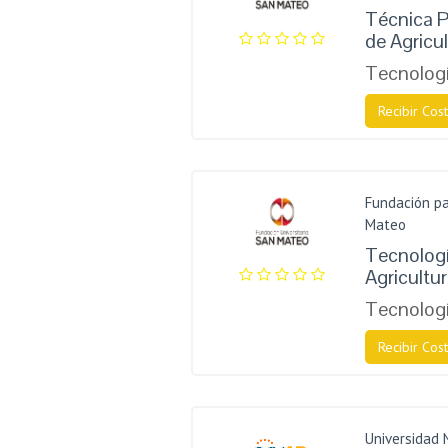
Técnica P
de Agricu
Tecnologí
Recibir Cost
Fundación pa
Mateo
Tecnologí
Agricultu
Tecnologí
Recibir Cost
Universidad 