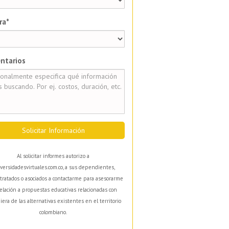
ra*
ntarios
Solicitar Información
Al solicitar informes autorizo a
versidadesvirtuales.com.co, a sus dependientes,
tratados o asociados a contactarme para asesorarme
elación a propuestas educativas relacionadas con
iera de las alternativas existentes en el territorio
colombiano.