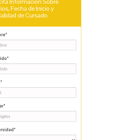
cita Información Sobre
ios, Fecha de Inicio y
alidad de Cursado
re*
ido*
*
ar*
rsidad*