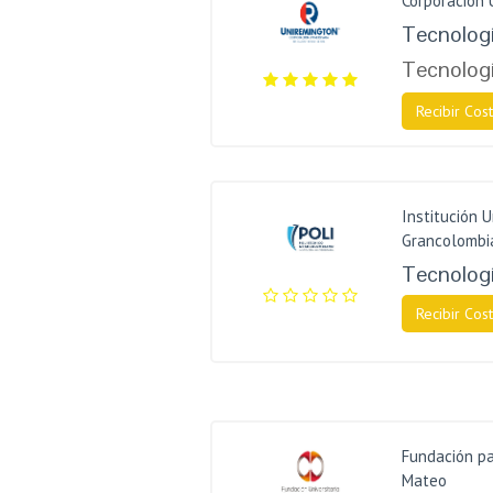
Corporación 
Tecnologí
Tecnologí
Recibir Cost
Institución U
Grancolombi
Tecnologí
Recibir Cost
Fundación pa
Mateo