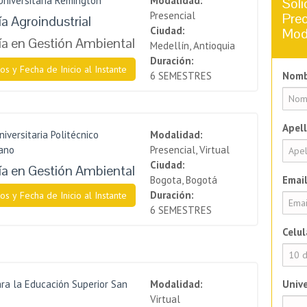
Universitaria Remington
Modalidad:
Soli
Presencial
Prec
a Agroindustrial
Ciudad:
Mod
a en Gestión Ambiental
Medellín, Antioquia
Duración:
os y Fecha de Inicio al Instante
6 SEMESTRES
Nomb
Apell
niversitaria Politécnico
Modalidad:
ano
Presencial, Virtual
Ciudad:
a en Gestión Ambiental
Bogota, Bogotá
Email
Duración:
os y Fecha de Inicio al Instante
6 SEMESTRES
Celul
ra la Educación Superior San
Modalidad:
Unive
Virtual