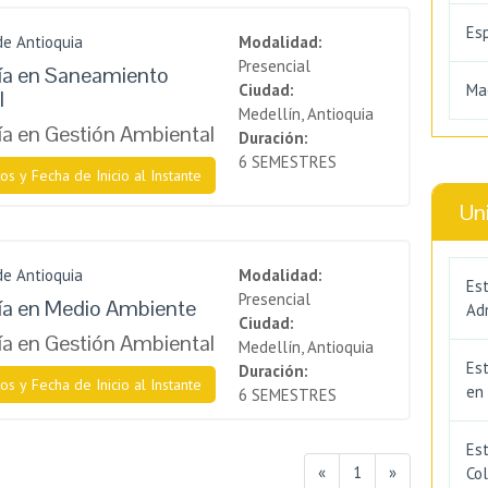
Es
de Antioquia
Modalidad:
Presencial
ía en Saneamiento
Ciudad:
Ma
l
Medellín, Antioquia
a en Gestión Ambiental
Duración:
6 SEMESTRES
os y Fecha de Inicio al Instante
Un
de Antioquia
Modalidad:
Est
Presencial
ía en Medio Ambiente
Adm
Ciudad:
a en Gestión Ambiental
Medellín, Antioquia
Es
Duración:
os y Fecha de Inicio al Instante
en
6 SEMESTRES
Est
«
1
»
Co