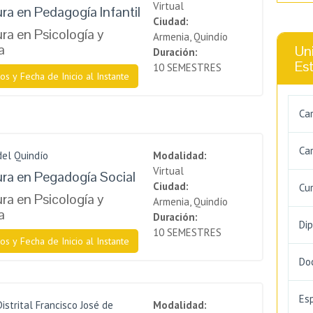
Virtual
ura en Pedagogía Infantil
Ciudad:
ra en Psicología y
Armenia, Quindío
a
Uni
Duración:
Es
10 SEMESTRES
os y Fecha de Inicio al Instante
Ca
Car
del Quindío
Modalidad:
Virtual
ura en Pegadogía Social
Ciudad:
Cu
ra en Psicología y
Armenia, Quindío
a
Duración:
Di
10 SEMESTRES
os y Fecha de Inicio al Instante
Do
Es
istrital Francisco José de
Modalidad: