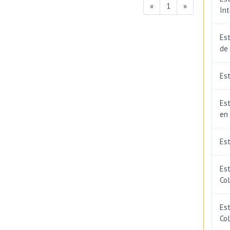
«
1
»
In
Est
de
Est
Est
en
Es
Es
Co
Est
Co