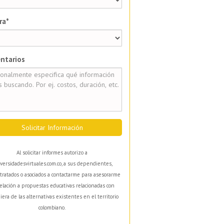
ra*
ntarios
Solicitar Información
Al solicitar informes autorizo a
versidadesvirtuales.com.co, a sus dependientes,
tratados o asociados a contactarme para asesorarme
elación a propuestas educativas relacionadas con
iera de las alternativas existentes en el territorio
colombiano.