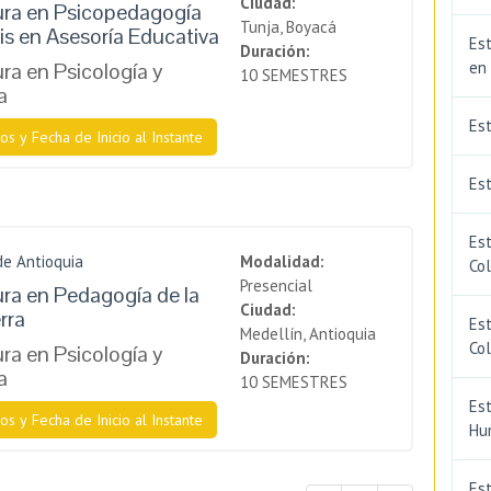
Ciudad:
ura en Psicopedagogía
Tunja, Boyacá
is en Asesoría Educativa
Est
Duración:
ra en Psicología y
en
10 SEMESTRES
a
Es
os y Fecha de Inicio al Instante
Est
Est
de Antioquia
Modalidad:
Co
Presencial
ura en Pedagogía de la
Ciudad:
rra
Est
Medellín, Antioquia
Co
ra en Psicología y
Duración:
a
10 SEMESTRES
Est
os y Fecha de Inicio al Instante
Hu
Est