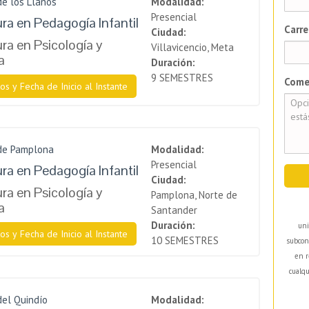
de los Llanos
Modalidad:
Presencial
ura en Pedagogía Infantil
Carre
Ciudad:
ra en Psicología y
Villavicencio, Meta
a
Duración:
9 SEMESTRES
Come
os y Fecha de Inicio al Instante
 de Pamplona
Modalidad:
Presencial
ura en Pedagogía Infantil
Ciudad:
ra en Psicología y
Pamplona, Norte de
a
Santander
Duración:
uni
os y Fecha de Inicio al Instante
10 SEMESTRES
subcon
en r
cualqu
del Quindío
Modalidad: