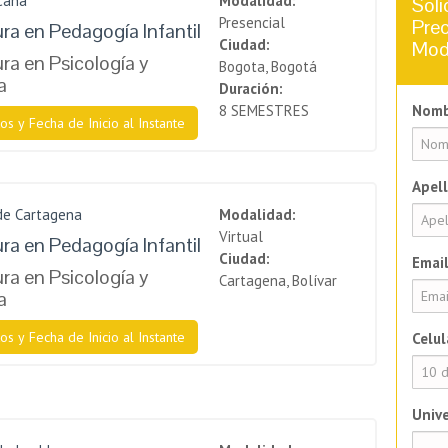
cana
Modalidad:
Soli
Presencial
Prec
ura en Pedagogía Infantil
Ciudad:
Mod
ra en Psicología y
Bogota, Bogotá
a
Duración:
8 SEMESTRES
Nomb
os y Fecha de Inicio al Instante
Apell
de Cartagena
Modalidad:
Virtual
ura en Pedagogía Infantil
Ciudad:
Email
ra en Psicología y
Cartagena, Bolívar
a
os y Fecha de Inicio al Instante
Celul
Unive