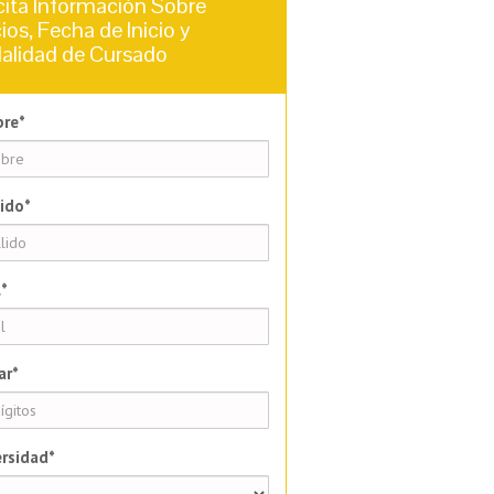
cita Información Sobre
ios, Fecha de Inicio y
alidad de Cursado
re*
ido*
*
ar*
rsidad*