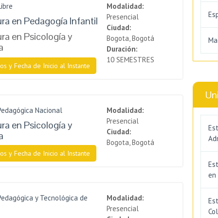
Libre
Modalidad:
Es
Presencial
ura en Pedagogía Infantil
Ciudad:
ra en Psicología y
Bogota, Bogotá
Ma
a
Duración:
10 SEMESTRES
os y Fecha de Inicio al Instante
Un
Pedagógica Nacional
Modalidad:
Presencial
ra en Psicología y
Est
Ciudad:
a
Adm
Bogota, Bogotá
os y Fecha de Inicio al Instante
Es
en
Pedagógica y Tecnológica de
Modalidad:
Est
Presencial
Co