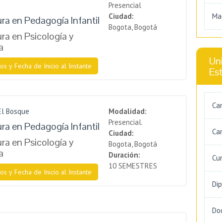
Presencial
Ciudad:
Ma
ura en Pedagogía Infantil
Bogota, Bogotá
ra en Psicología y
a
Uni
os y Fecha de Inicio al Instante
Es
Ca
El Bosque
Modalidad:
Presencial.
ura en Pedagogía Infantil
Car
Ciudad:
ra en Psicología y
Bogota, Bogotá
a
Duración:
Cu
10 SEMESTRES
os y Fecha de Inicio al Instante
Di
Do