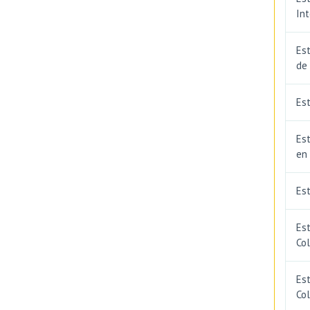
In
Est
de
Est
Est
en
Es
Es
Co
Est
Co