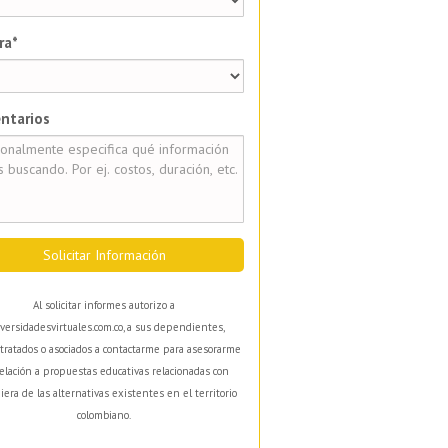
ra*
ntarios
Solicitar Información
Al solicitar informes autorizo a
versidadesvirtuales.com.co, a sus dependientes,
tratados o asociados a contactarme para asesorarme
elación a propuestas educativas relacionadas con
iera de las alternativas existentes en el territorio
colombiano.