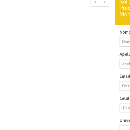
Soli
«
»
Prec
Mod
Nomb
Apell
Email
Celul
Unive