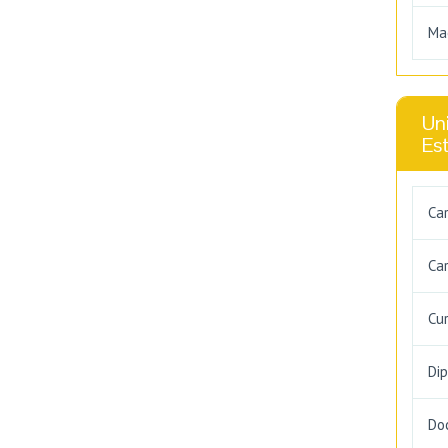
Ma
Uni
Es
Ca
Car
Cu
Di
Do