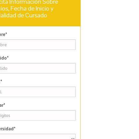
cita Información Sobre
ios, Fecha de Inicio y
alidad de Cursado
re*
ido*
*
ar*
rsidad*