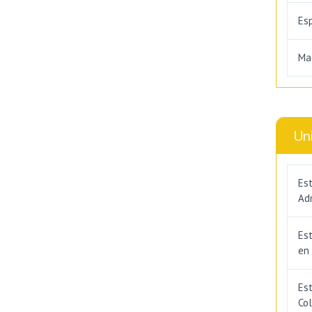
Es
Ma
Un
Est
Adm
Es
en
Est
Co