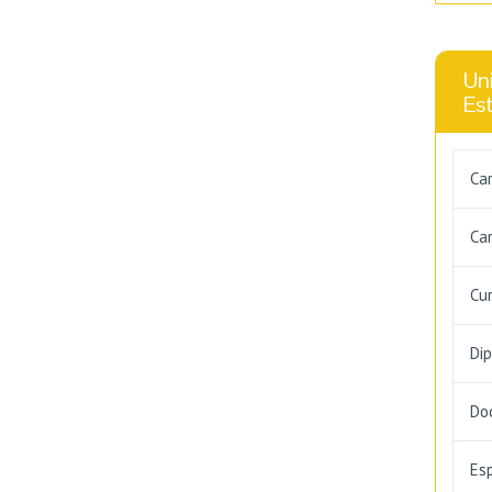
Uni
Es
Ca
Car
Cu
Di
Do
Es