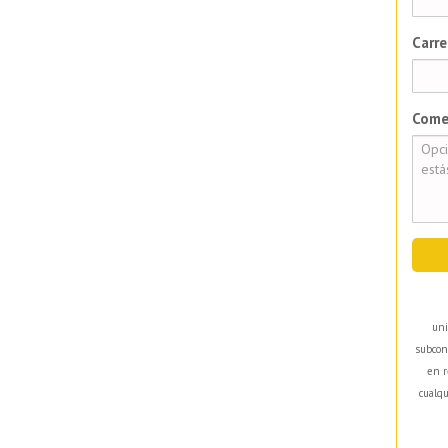
Carre
Come
uni
subcon
en r
cualqu