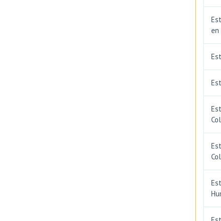
Est
en
Es
Est
Est
Co
Est
Co
Est
Hu
Est