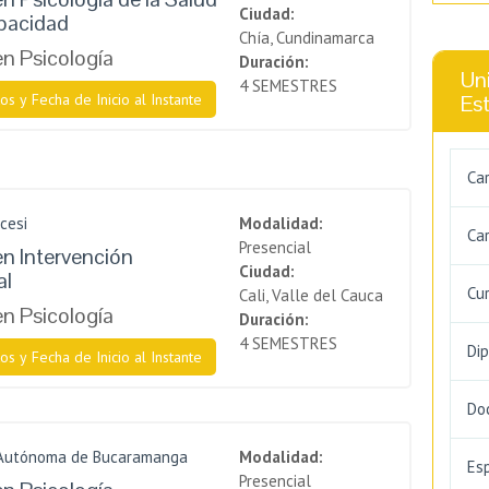
Ciudad:
apacidad
Chía, Cundinamarca
en Psicología
Duración:
Uni
4 SEMESTRES
os y Fecha de Inicio al Instante
Es
Ca
cesi
Modalidad:
Car
Presencial
en Intervención
Ciudad:
al
Cu
Cali, Valle del Cauca
en Psicología
Duración:
4 SEMESTRES
Di
os y Fecha de Inicio al Instante
Do
 Autónoma de Bucaramanga
Modalidad:
Es
Presencial