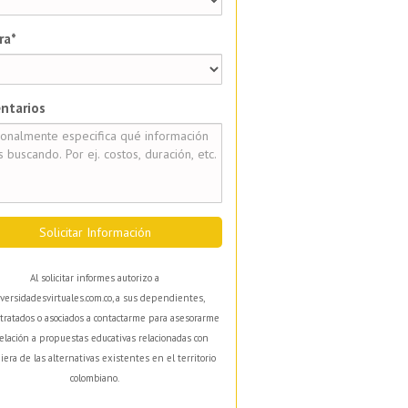
ra*
ntarios
Solicitar Información
Al solicitar informes autorizo a
versidadesvirtuales.com.co, a sus dependientes,
tratados o asociados a contactarme para asesorarme
elación a propuestas educativas relacionadas con
iera de las alternativas existentes en el territorio
colombiano.