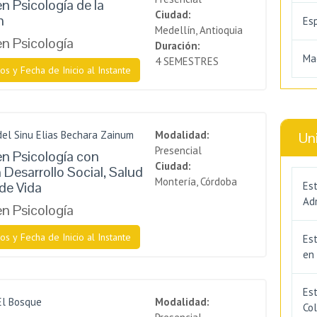
n Psicología de la
Ciudad:
n
Es
Medellín, Antioquia
en Psicología
Duración:
Ma
4 SEMESTRES
os y Fecha de Inicio al Instante
del Sinu Elias Bechara Zainum
Modalidad:
Un
Presencial
en Psicología con
Ciudad:
 Desarrollo Social, Salud
Montería, Córdoba
 de Vida
Est
Adm
en Psicología
os y Fecha de Inicio al Instante
Es
en
Est
El Bosque
Modalidad:
Co