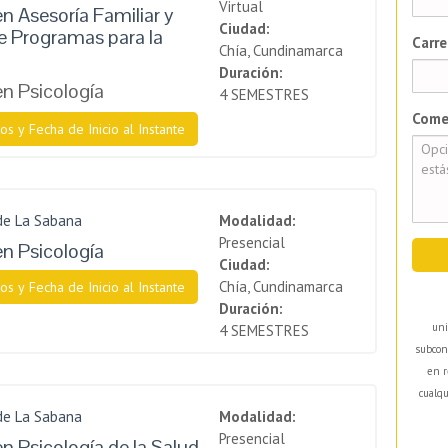
Virtual
n Asesoría Familiar y
Ciudad:
e Programas para la
Carre
Chía, Cundinamarca
Duración:
en Psicología
4 SEMESTRES
Come
os y Fecha de Inicio al Instante
de La Sabana
Modalidad:
Presencial
en Psicología
Ciudad:
Chía, Cundinamarca
os y Fecha de Inicio al Instante
Duración:
uni
4 SEMESTRES
subcon
en r
cualqu
de La Sabana
Modalidad:
Presencial
n Psicología de la Salud