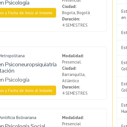
Presencial
en Psicología
Ciudad:
Est
Bogota, Bogotá
os y Fecha de Inicio al Instante
en
Duración:
4 SEMESTRES
Es
Est
Metropolitana
Modalidad:
Presencial.
Est
en Psiconeuropsiquiatría
Ciudad:
Co
itación
Barranquilla,
en Psicología
Atlántico
Est
Duración:
Co
os y Fecha de Inicio al Instante
4 SEMESTRES
Est
Hu
ontificia Bolivariana
Modalidad:
Presencial
en Psicología Social
Est