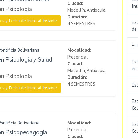
Ciudad:
In
en Psicología
Medellín, Antioquia
Duración:
os y Fecha de Inicio al Instante
Est
4 SEMESTRES
de
Est
ontificia Bolivariana
Modalidad:
Presencial
en Psicología y Salud
Est
Ciudad:
en
Medellín, Antioquia
en Psicología
Duración:
4 SEMESTRES
Es
os y Fecha de Inicio al Instante
Es
Co
ontificia Bolivariana
Modalidad:
Est
Presencial
en Psicopedagogía
Co
Ciudad: