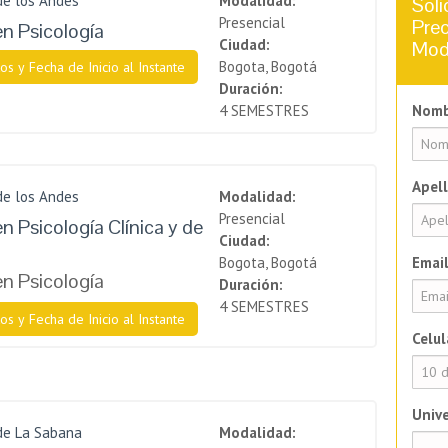
de los Andes
Modalidad:
Soli
Presencial
Prec
en Psicología
Ciudad:
Mod
Bogota, Bogotá
os y Fecha de Inicio al Instante
Duración:
4 SEMESTRES
Nomb
Apell
de los Andes
Modalidad:
Presencial
n Psicología Clínica y de
Ciudad:
Bogota, Bogotá
Email
en Psicología
Duración:
4 SEMESTRES
os y Fecha de Inicio al Instante
Celul
Unive
de La Sabana
Modalidad: