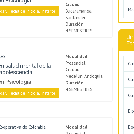
en Psicología
Ciudad:
Ma
Bucaramanga,
os y Fecha de Inicio al Instante
Santander
Duración:
4 SEMESTRES
Uni
Es
CES
Modalidad:
Presencial.
Ca
en salud mental de la
Ciudad:
a adolescencia
Medellín, Antioquia
Car
en Psicología
Duración:
4 SEMESTRES
os y Fecha de Inicio al Instante
Cu
Di
Cooperativa de Colombia
Modalidad:
Do
Presencial