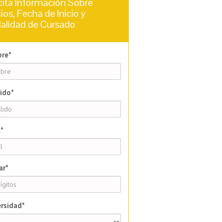
cita Información Sobre
ios, Fecha de Inicio y
alidad de Cursado
re*
ido*
*
ar*
rsidad*