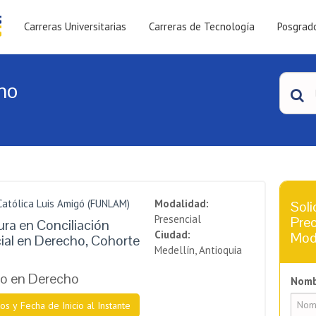
Carreras Universitarias
Carreras de Tecnología
Posgrad
ho
Católica Luis Amigó (FUNLAM)
Modalidad:
Soli
Presencial
Prec
ra en Conciliación
Ciudad:
Mod
cial en Derecho, Cohorte
Medellín, Antioquia
o en Derecho
Nomb
os y Fecha de Inicio al Instante