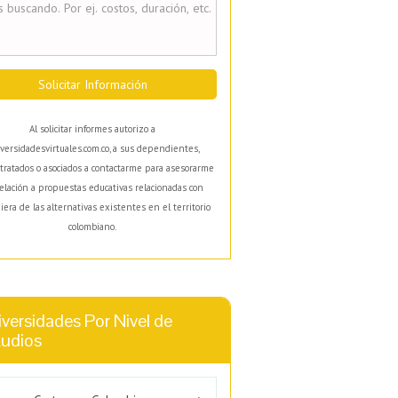
Solicitar Información
Al solicitar informes autorizo a
versidadesvirtuales.com.co, a sus dependientes,
tratados o asociados a contactarme para asesorarme
elación a propuestas educativas relacionadas con
iera de las alternativas existentes en el territorio
colombiano.
versidades Por Nivel de
tudios