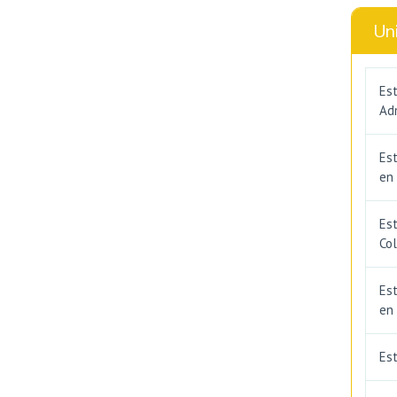
Un
Est
Adm
Es
en
Est
Co
Est
en
Es