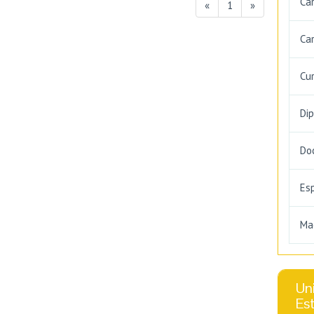
Ca
«
1
»
Car
Cu
Di
Do
Es
Ma
Uni
Es