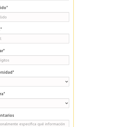
ido*
*
ar*
rsidad*
ra*
ntarios