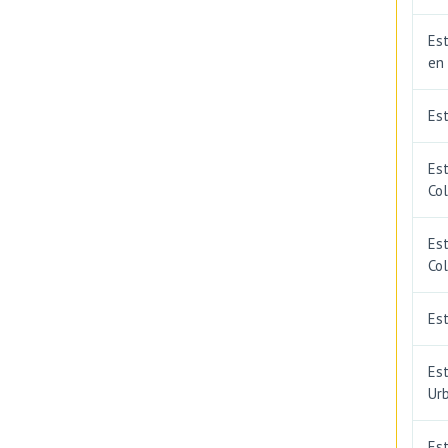
Est
en
Es
Es
Co
Est
Co
Est
Est
Ur
Est