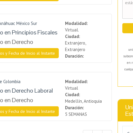
 Anáhuac México Sur
Modalidad:
Virtual.
 en Principios Fiscales
Ciudad:
o en Derecho
Extranjero,
Extranjero
uni
os y Fecha de Inicio al Instante
Duración:
subcon
en r
cualqu
de Colombia
Modalidad:
Virtual
o en Derecho Laboral
Ciudad:
o en Derecho
Medellín, Antioquia
Uni
Duración:
os y Fecha de Inicio al Instante
Es
5 SEMANAS