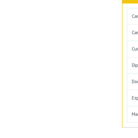
Ca
Car
Cu
Di
Do
Es
Ma