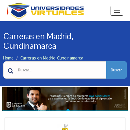
Ver
Menú
Carreras en Madrid,
Cundinamarca
Home
Carreras en Madrid, Cundinamarca
Buscar