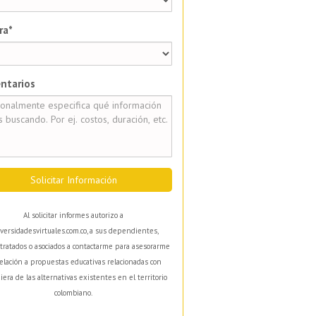
ra*
ntarios
Solicitar Información
Al solicitar informes autorizo a
versidadesvirtuales.com.co, a sus dependientes,
tratados o asociados a contactarme para asesorarme
elación a propuestas educativas relacionadas con
iera de las alternativas existentes en el territorio
colombiano.