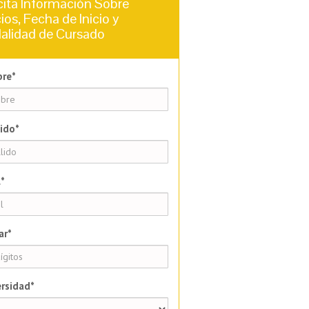
cita Información Sobre
ios, Fecha de Inicio y
alidad de Cursado
re*
ido*
*
ar*
rsidad*