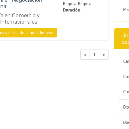
Bogota, Bogotá
onal
Ma
Duración:
a en Comercio y
Internacionales
os y Fecha de Inicio al Instante
Uni
Es
«
1
»
Ca
Car
Cu
Di
Do