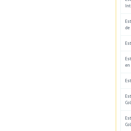
In
Est
de
Est
Est
en
Es
Es
Co
Est
Co