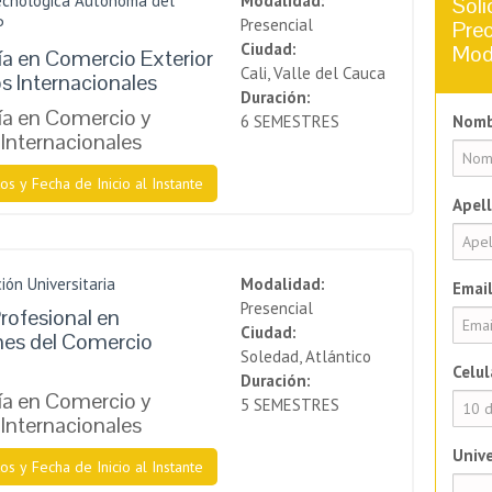
ecnológica Autónoma del
Modalidad:
Soli
P
Presencial
Prec
Ciudad:
Mod
a en Comercio Exterior
Cali, Valle del Cauca
s Internacionales
Duración:
a en Comercio y
6 SEMESTRES
Nomb
Internacionales
os y Fecha de Inicio al Instante
Apell
ión Universitaria
Modalidad:
Email
Presencial
rofesional en
Ciudad:
nes del Comercio
Soledad, Atlántico
Celul
Duración:
a en Comercio y
5 SEMESTRES
Internacionales
Unive
os y Fecha de Inicio al Instante