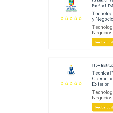
Fundación T
Pacifico UTA
Tecnologí
y Negocio
Tecnologí
Negocios 
Recibir Cost
ITSA Instituc
Técnica P
Operacio
Exterior
Tecnologí
Negocios 
Recibir Cost