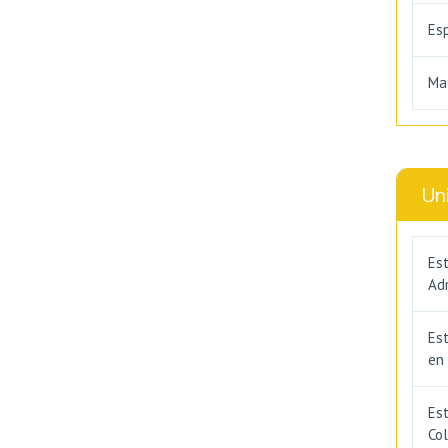
Es
Ma
Un
Est
Adm
Es
en
Est
Co